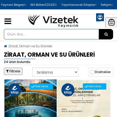
>Uluslararası Yayınevi Belgesi
>Atıf Bülteni(2025)
>Yayımlanacak Kitaplar
>İletişim
Ziraat, Orman ve Su Ürünleri
ZIRAAT, ORMAN VE SU ÜRÜNLERI
24 ürün bulundu
Filtrele
Stoktakiler
YENI ÜRÜN
YENI ÜRÜN