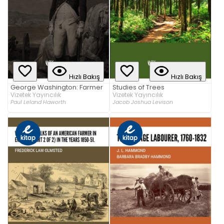
Hızlı Bakış
Hızlı Bakış
George Washington: Farmer
Studies of Trees
Vizetek Yayıncılık
Vizetek Yayıncılık
Paul Leland Haworth
Jacob Joshua Levison