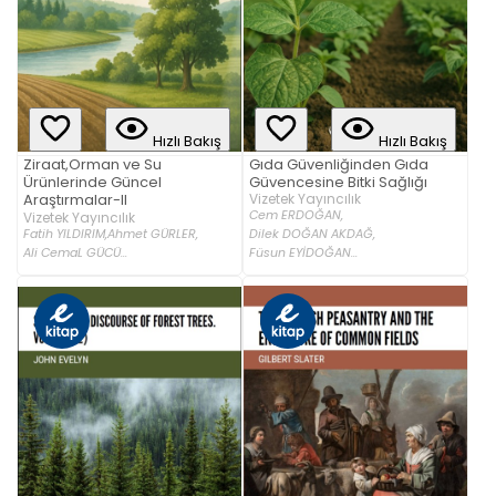
Hızlı Bakış
Hızlı Bakış
Gıda Güvenliğinden Gıda
Ziraat,Orman ve Su
Güvencesine Bitki Sağlığı
Ürünlerinde Güncel
Vizetek Yayıncılık
Araştırmalar-II
Cem ERDOĞAN,
Vizetek Yayıncılık
Fatih YILDIRIM,
Ahmet GÜRLER,
Dilek DOĞAN AKDAĞ,
Ali CemaL GÜCÜ...
Füsun EYİDOĞAN...