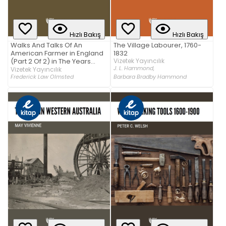
Hızlı Bakış
Hızlı Bakış
The Village Labourer, 1760-
Walks And Talks Of An
1832
American Farmer in England
Vizetek Yayıncılık
(Part 2 Of 2) in The Years
J. L. Hammond,
18551.
Vizetek Yayıncılık
Frederick Law Olmsted
Barbara Bradby Hammond