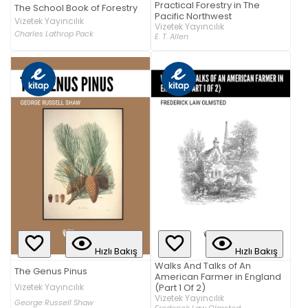
Practical Forestry in The
The School Book of Forestry
Pacific Northwest
Vizetek Yayıncılık
Vizetek Yayıncılık
Charles Lathrop Pack
E. T. Allen
Hızlı Bakış
Hızlı Bakış
Walks And Talks of An
The Genus Pinus
American Farmer in England
Vizetek Yayıncılık
(Part 1 Of 2)
Vizetek Yayıncılık
George Russell Shaw