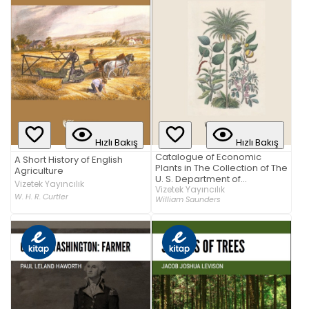
Hızlı Bakış
Hızlı Bakış
Catalogue of Economic
A Short History of English
Plants in The Collection of The
Agriculture
U. S. Department of
Vizetek Yayıncılık
Agriculture
Vizetek Yayıncılık
W. H. R. Curtler
William Saunders