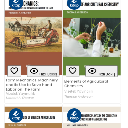
Hızlı Bakış
Hızlı Bakış
Farm Mechanics: Machinery
Elements of Agricultural
and its Use to Save Hand
Chemistry
Labor on The Farm
Vizetek Yayıncılık
Vizetek Yayıncılık
Thomas Anderson
Herbert A. Shearer