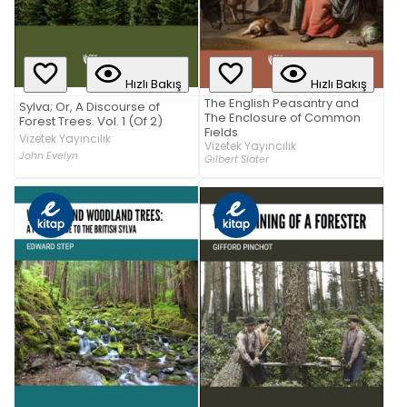
Hızlı Bakış
Hızlı Bakış
The English Peasantry and
Sylva; Or, A Discourse of
The Enclosure of Common
Forest Trees. Vol. 1 (Of 2)
Fıelds
Vizetek Yayıncılık
Vizetek Yayıncılık
John Evelyn
Gilbert Slater