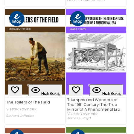
Frederick Law Olmsted
Hızlı Bakış
Hızlı Bakış
Triumphs and Wonders of
The Toilers of The Field
The 19th Century: The True
Vizetek Yayıncılık
Mirror of A Phenomenal Era
Vizetek Yayıncılık
Richard Jefferies
James P. Boyd