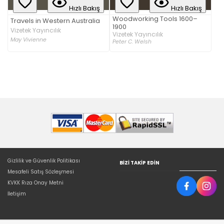
Hızlı Bakış
Hızlı Bakış
Woodworking Tools 1600–
Travels in Western Australia
1900
Vizetek Yayıncılık
Vizetek Yayıncılık
May Vivienne
Peter C. Welsh
Gizlilik ve Güvenlik Politikası
BIZI TAKIP EDIN
Mesafeli Satış Sözleşmesi
KVKK Rıza Onay Metni
İletişim