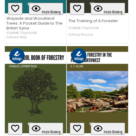
Hızlı Bakış
Hızlı Bakış
Wayside and Woodland
The Training of A Forester
Trees: A Pocket Guide to The
British Sylva
Vizetek Yayıncılık
Vizetek Yayıncılık
Gifford Pinchot
Edward Step
Hızlı Bakış
Hızlı Bakış