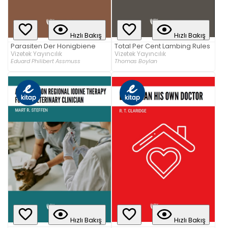
Hızlı Bakış
Hızlı Bakış
Parasiten Der Honigbiene
Total Per Cent Lambing Rules
Vizetek Yayıncılık
Vizetek Yayıncılık
Eduard Philibert Assmuss
Thomas Boylan
Hızlı Bakış
Hızlı Bakış