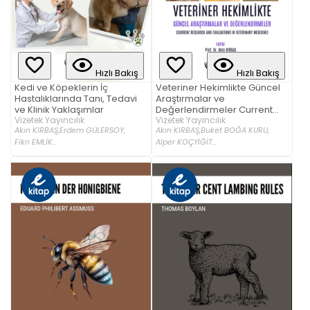
Hızlı Bakış
Hızlı Bakış
Kedi ve Köpeklerin İç
Veteriner Hekimlikte Güncel
Hastalıklarında Tanı, Tedavi
Araştırmalar ve
ve Klinik Yaklaşımlar
Değerlendirmeler Current
Vizetek Yayıncılık
Research and Evaluations In
Vizetek Yayıncılık
Akın KIRBAŞ,
Erdem GÜLERSOY,
Akın KIRBAŞ,
Buket BOĞA KURU,
Veterinary Medicine
Fikri EMLİK...
Alper KOÇYİĞİT...