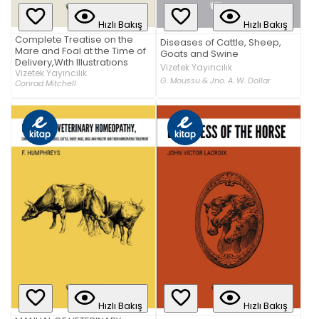
Hızlı Bakış
Hızlı Bakış
Complete Treatise on the
Diseases of Cattle, Sheep,
Mare and Foal at the Time of
Goats and Swine
Delivery,Wıth Illustratıons
Vizetek Yayıncılık
Vizetek Yayıncılık
G. Moussu & Jno. A. W. Dollar
Conrad Mitchell
Hızlı Bakış
Hızlı Bakış