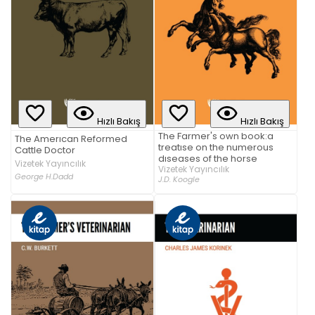
Hızlı Bakış
Hızlı Bakış
The Farmer's own book:a
The Amerıcan Reformed
treatıse on the numerous
Cattle Doctor
dıseases of the horse
Vizetek Yayıncılık
Vizetek Yayıncılık
George H.Dadd
J.D. Koogle