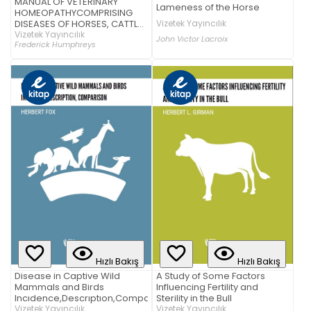
MANUAL OF VETERINARY
Lameness of the Horse
HOMEOPATHYCOMPRISING
DISEASES OF HORSES, CATTLE,
Vizetek Yayıncılık
SHEEP, HOGS, DOGSAND
Vizetek Yayıncılık
John Vıctor Lacroix
Frederick Humphreys
POULTRY AND THEIR
HOMEOPATHICTREATMENT
Hızlı Bakış
Hızlı Bakış
Disease in Captive Wild
A Study of Some Factors
Mammals and Birds
Influencing Fertility and
Incıdence,Descrıptıon,Comparıson
Sterility in the Bull
Vizetek Yayıncılık
Vizetek Yayıncılık