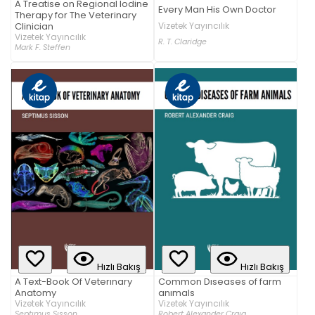
A Treatise on Regional Iodine
Every Man His Own Doctor
Therapy for The Veterinary
Clinician
Vizetek Yayıncılık
Vizetek Yayıncılık
R. T. Claridge
Mark F. Steffen
Hızlı Bakış
Hızlı Bakış
A Text-Book Of Veterınary
Common Dıseases of farm
Anatomy
anımals
Vizetek Yayıncılık
Vizetek Yayıncılık
Septımus Sısson
Robert Alexander Craıg