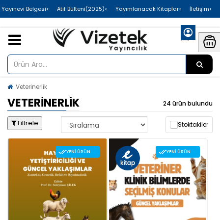
>Uluslararası Yayınevi Belgesi
>Atıf Bülteni(2025)
>Yayımlanacak Kitaplar
>İletişim
Veterinerlik
VETERINERLIK
24 ürün bulundu
Filtrele
Stoktakiler
YENI ÜRÜN
YENI ÜRÜN