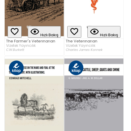
Hızlı Bakış
Hızlı Bakış
The Farmer's Veterınarıan
The Veterınarıan
Vizetek Yayıncılık
Vizetek Yayıncılık
C.W.Burkett
Charles James Korınek