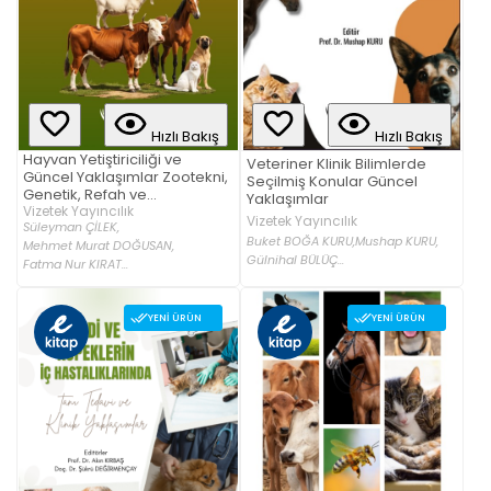
Hızlı Bakış
Hızlı Bakış
Hayvan Yetiştiriciliği ve
Veteriner Klinik Bilimlerde
Güncel Yaklaşımlar Zootekni,
Seçilmiş Konular Güncel
Genetik, Refah ve
Yaklaşımlar
Biyoistatistik
Vizetek Yayıncılık
Vizetek Yayıncılık
Süleyman ÇİLEK,
Buket BOĞA KURU,
Mushap KURU,
Mehmet Murat DOĞUSAN,
Gülnihal BÜLÜÇ...
Fatma Nur KIRAT...
YENI ÜRÜN
YENI ÜRÜN