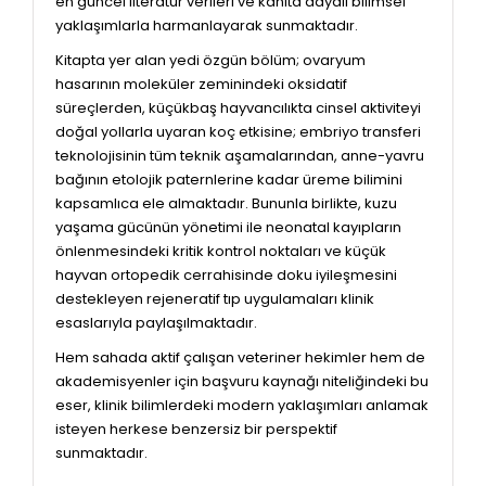
en güncel literatür verileri ve kanıta dayalı bilimsel
yaklaşımlarla harmanlayarak sunmaktadır.
Kitapta yer alan yedi özgün bölüm; ovaryum
hasarının moleküler zeminindeki oksidatif
süreçlerden, küçükbaş hayvancılıkta cinsel aktiviteyi
doğal yollarla uyaran koç etkisine; embriyo transferi
teknolojisinin tüm teknik aşamalarından, anne-yavru
bağının etolojik paternlerine kadar üreme bilimini
kapsamlıca ele almaktadır. Bununla birlikte, kuzu
yaşama gücünün yönetimi ile neonatal kayıpların
önlenmesindeki kritik kontrol noktaları ve küçük
hayvan ortopedik cerrahisinde doku iyileşmesini
destekleyen rejeneratif tıp uygulamaları klinik
esaslarıyla paylaşılmaktadır.
Hem sahada aktif çalışan veteriner hekimler hem de
akademisyenler için başvuru kaynağı niteliğindeki bu
eser, klinik bilimlerdeki modern yaklaşımları anlamak
isteyen herkese benzersiz bir perspektif
sunmaktadır.