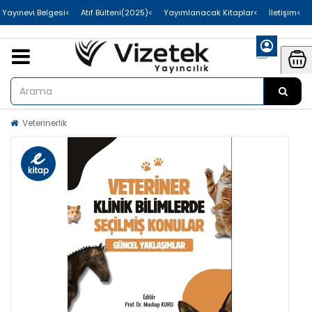
>Uluslararası Yayınevi Belgesi
>Atıf Bülteni(2025)
>Yayımlanacak Kitaplar
>İletişim
Veterinerlik