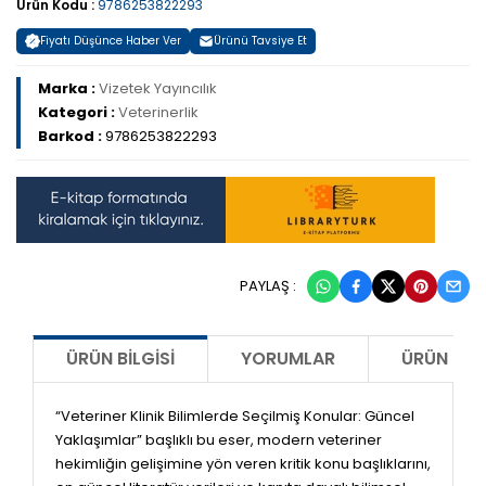
Ürün Kodu :
9786253822293
Fiyatı Düşünce Haber Ver
Ürünü Tavsiye Et
Marka :
Vizetek Yayıncılık
Kategori :
Veterinerlik
Barkod :
9786253822293
PAYLAŞ :
ÜRÜN BILGISI
YORUMLAR
ÜRÜN ÖNE
“Veteriner Klinik Bilimlerde Seçilmiş Konular: Güncel
Yaklaşımlar”
başlıklı bu eser, modern veteriner
hekimliğin gelişimine yön veren kritik konu başlıklarını,