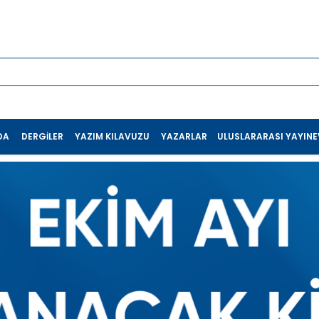
DA
DERGILER
YAZIM KILAVUZU
YAZARLAR
ULUSLARARASI YAYINEV