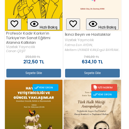
Hızlı Bakış
Hızlı Bakış
Profesör Kadir Karkın’ın
İkinci Beyin ve Hastalıklar
Türkiye’nin Sanat Eğitimi
Vizetek Yayıncılık
Alanına Katkıları
Fatma Esin AYDIN,
Vizetek Yayıncılık
Meltem UYANER KAN,
Ergül BAYRAM...
Canan ÇEŞİT
250,00 TL
746,00 TL
212,50 TL
634,10 TL
Sepete Ekle
Sepete Ekle
YENI ÜRÜN
%15 İNDIRIM
YENI ÜRÜN