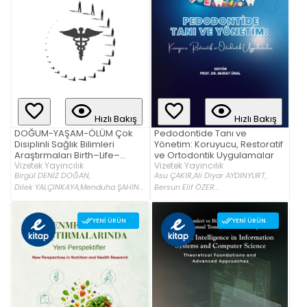
Hızlı Bakış
Hızlı Bakış
DOĞUM-YAŞAM-ÖLÜM Çok
Pedodontide Tanı ve
Disiplinli Sağlık Bilimleri
Yönetim: Koruyucu, Restoratif
Araştırmaları Birth–Life–
ve Ortodontik Uygulamalar
Death: Multidisciplinary
Vizetek Yayıncılık
Vizetek Yayıncılık
Birgül DENİZ DOĞAN,
Asu ÇAKIR,
Ali Diyar AYDINYURT,
Research in Health Sciences
Dilek YALÇINKAYA,
Menduha ŞAHİN...
Bersun Elif ÖZER...
YENI ÜRÜN
YENI ÜRÜN