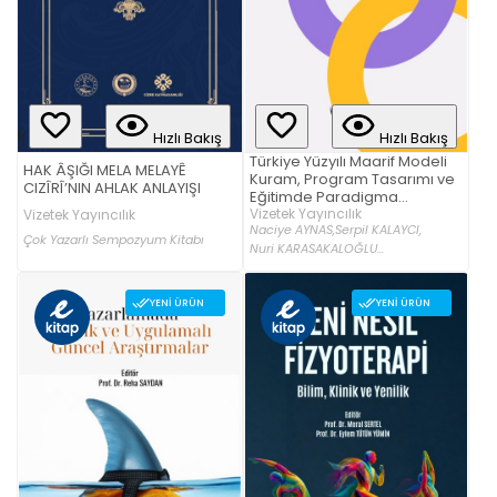
Hızlı Bakış
Hızlı Bakış
Türkiye Yüzyılı Maarif Modeli
HAK ÂŞIĞI MELA MELAYÊ
Kuram, Program Tasarımı ve
CIZÎRÎ’NIN AHLAK ANLAYIŞI
Eğitimde Paradigma
Dönüşümü
Vizetek Yayıncılık
Vizetek Yayıncılık
Naciye AYNAS,
Serpil KALAYCI,
Çok Yazarlı Sempozyum Kitabı
Nuri KARASAKALOĞLU...
YENI ÜRÜN
YENI ÜRÜN