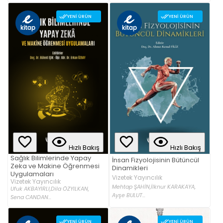
YENI ÜRÜN
YENI ÜRÜN
Hızlı Bakış
Hızlı Bakış
Sağlık Bilimlerinde Yapay
İnsan Fizyolojisinin Bütüncül
Zeka ve Makine Öğrenmesi
Dinamikleri
Uygulamaları
Vizetek Yayıncılık
Vizetek Yayıncılık
Mehtap ŞAHİN,
İlknur KARAKAYA,
Ufuk AKBAYIRLI,
Dila ÖZYILKAN,
Ayşe BULUT...
Sena CANDAN...
YENI ÜRÜN
YENI ÜRÜN