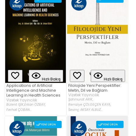
Hızlı Bakış
Hızlı Bakış
Filolojide Yeni Perspektifler:
Applications of Artificial
Metin, Dil ve Bağlam
Intelligence and Machine
Vizetek Yayıncılık
Learning in Health Sciences
Şahmurat ARIK,
Vizetek Yayıncılık
Bülent IŞIK,
Erkan ÖZBAY,
Remziye ÇÖLGEÇEN KAYA,
Ferhat ÇOBAN...
Sevinç AKSAY ALBUZ...
YENI ÜRÜN
YENI ÜRÜN