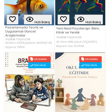
Hızlı Bakış
Hızlı Bakış
Pazarlamada Teorik ve
Yeni Nesil Fizyoterapi: Bilim,
Uygulamalı Güncel
Klinik ve Yenilik
Araştırmalar
Vizetek Yayıncılık
Vizetek Yayıncılık
Ali Hilmi İMİK,
Aykut ÖZÇADIRCI,
İbrahim AYDIN,
Aybeniz AKDENİZ AR,
Bayram Can DOĞAN...
Ayşenur ÖREN...
%15 İNDIRIM
%15 İNDIRIM
YENI ÜRÜN
YENI ÜRÜN