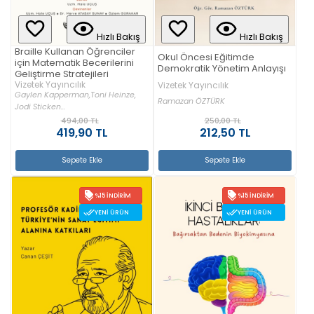
Hızlı Bakış
Hızlı Bakış
Braille Kullanan Öğrenciler
Okul Öncesi Eğitimde
için Matematik Becerilerini
Demokratik Yönetim Anlayışı
Geliştirme Stratejileri
Vizetek Yayıncılık
Vizetek Yayıncılık
Gaylen Kapperman,
Toni Heinze,
Ramazan ÖZTÜRK
Jodi Sticken...
494,00 TL
250,00 TL
419,90 TL
212,50 TL
Sepete Ekle
Sepete Ekle
%15 İNDIRIM
%15 İNDIRIM
YENI ÜRÜN
YENI ÜRÜN