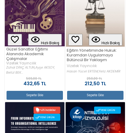
Hızlı Bakış
Hızlı Bakış
Güzel Sanatlar Eğitimi
Eğitim Yönetiminde Hukuk:
Alanında Akademik
Kuramdan Uygulamaya
Çalışmalar
Bütüncül Bir Yaklaşım
Vizetek Yayıncılık
Vizetek Yayıncılık
Zühal DİNÇ ALTUN,
Ayşe AKSOY,
Hasan Yücel ERTEM,
Yeliz AKDEMİR
Betül BEK...
509,00 TL
250,00 TL
432,65 TL
212,50 TL
Sepete Ekle
Sepete Ekle
%15 İNDIRIM
YENI ÜRÜN
YENI ÜRÜN