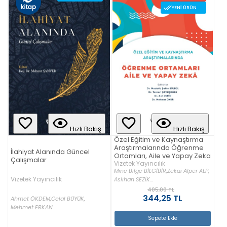
YENI ÜRÜN
Hızlı Bakış
Hızlı Bakış
Özel Eğitim ve Kaynaştırma
Araştırmalarında Öğrenme
İlahiyat Alanında Güncel
Ortamları, Aile ve Yapay Zeka
Çalışmalar
Vizetek Yayıncılık
Mine Bilge BİLGİBİR,
Zekai Alper ALP,
Vizetek Yayıncılık
Aslıhan SEZİK...
405,00 TL
344,25 TL
Ahmet ÖKDEM,
Celal BÜYÜK,
Mehmet ERKAN...
Sepete Ekle