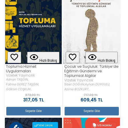
Hızlı Bakış
Hızlı Bakış
Topluma Hizmet
Çocuk ve Suçluluk: Türkiye’de
Uygulamaları
Eğitimin Gündemi ve
Vizetek Yayıncılık
Toplumsal Algılar
Adnan TAŞGIN,
Vizetek Yayıncılık
Sibel DOĞAN,
Ayhan DUYGULU,
Fatma GEREZ TAŞGIN,
Azime BOZKURT...
Göksel COŞKUN...
373,00 TL
717,00 TL
317,05 TL
609,45 TL
Sepete Ekle
Sepete Ekle
YENI ÜRÜN
%15 İNDIRIM