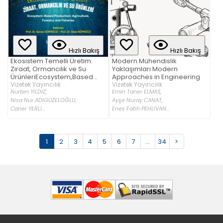
Hızlı Bakış
Hızlı Bakış
Ekosistem Temelli Üretim:
Modern Mühendislik
Ziraat, Ormancılık ve Su
Yaklaşımları Modern
ÜrünleriEcosystem,Based
Approaches in Engineering
Production: Agriculture,
Vizetek Yayıncılık
Vizetek Yayıncılık
Nurten YILDIZ,
Emin Taner ELMAS,
Forestry and Fisheries
Nisa Nur ADIGÜZELOĞLU,
Ayşe Nuray CANAT,
Caner YERLİ...
Enes Fatih PEHLİVAN...
1
2
3
4
5
6
7
...
34
>