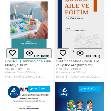
Hızlı Bakış
Hızlı Bakış
Çocuk Diş Hekimliğinde Klinik
Okul Öncesinde Çocuk Aile
Materyal Bilimi
ve Eğitim Araştırmaları I
Vizetek Yayıncılık
Vizetek Yayıncılık
Mehmet Sinan DOĞAN,
Hande Hasibe ARSLAN,
Mesut KAYĞUSUZ,
Betül SÜLÜ...
Saliha PEHLİVAN,
Nurullah DÜZEN...
YENI ÜRÜN
YENI ÜRÜN