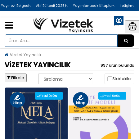
>Uluslararası Yayınevi Belgesi
>Atıf Bülteni(2025)
>Yayımlanacak Kitaplar
>İletişim
Vizetek Yayıncılık
VIZETEK YAYINCILIK
997 ürün bulundu
Filtrele
Stoktakiler
YENI ÜRÜN
YENI ÜRÜN