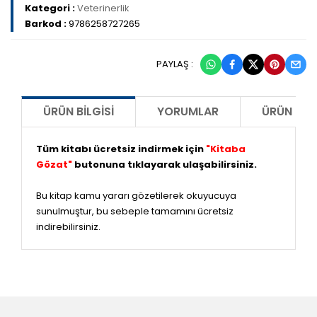
Kategori :
Veterinerlik
Barkod :
9786258727265
PAYLAŞ :
ÜRÜN BILGISI
YORUMLAR
ÜRÜN ÖNE
Tüm kitabı ücretsiz indirmek için
"Kitaba
Gözat"
butonuna tıklayarak ulaşabilirsiniz.
Bu kitap kamu yararı gözetilerek okuyucuya
sunulmuştur, bu sebeple tamamını ücretsiz
indirebilirsiniz.