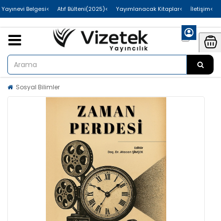
>Uluslararası Yayınevi Belgesi
>Atıf Bülteni(2025)
>Yayımlanacak Kitaplar
>İletişim
Sosyal Bilimler