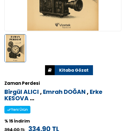
Zaman Perdesi
Birgül ALICI
,
Emrah DOĞAN
,
Erke
KESOVA
...
Yeni Ürün
% 15 İndirim
334,90 TL
394,00 TL