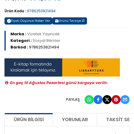
Ürün Kodu :
9786253821494
Fiyatı Düşünce Haber Ver
Ürünü Tavsiye Et
Marka :
Vizetek Yayıncılık
Kategori :
Sosyal Bilimler
Barkod :
9786253821494
En geç 10 Ağustos Pazartesi günü kargoya verilir.
PAYLAŞ :
ÜRÜN BILGISI
YORUMLAR
TAKSIT SEÇ