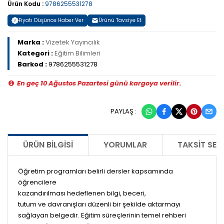
Ürün Kodu :
9786255531278
Fiyatı Düşünce Haber Ver
Ürünü Tavsiye Et
Marka :
Vizetek Yayıncılık
Kategori :
Eğitim Bilimleri
Barkod :
9786255531278
En geç 10 Ağustos Pazartesi günü kargoya verilir.
PAYLAŞ :
ÜRÜN BILGISI
YORUMLAR
TAKSIT SEÇ
Öğretim programları belirli dersler kapsamında
öğrencilere
kazandırılması hedeflenen bilgi, beceri,
tutum ve davranışları düzenli bir şekilde aktarmayı
sağlayan belgedir. Eğitim süreçlerinin temel rehberi