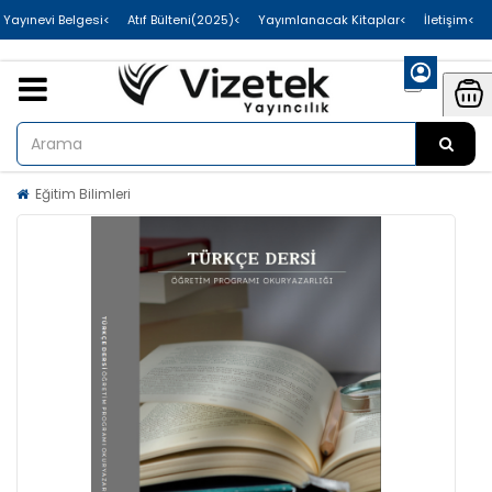
>Uluslararası Yayınevi Belgesi
>Atıf Bülteni(2025)
>Yayımlanacak Kitaplar
>İletişim
Eğitim Bilimleri