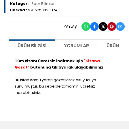
Kategori :
Spor Bilimleri
Barkod :
9786253820374
PAYLAŞ :
ÜRÜN BILGISI
YORUMLAR
ÜRÜN ÖNE
Tüm kitabı ücretsiz indirmek için
"Kitaba
Gözat"
butonuna tıklayarak ulaşabilirsiniz.
Bu kitap kamu yararı gözetilerek okuyucuya
sunulmuştur, bu sebeple tamamını ücretsiz
indirebilirsiniz.