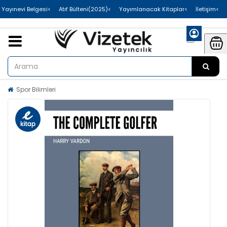
>Uluslararası Yayınevi Belgesi
>Atıf Bülteni(2025)
>Yayımlanacak Kitaplar
>İletişim
Spor Bilimleri