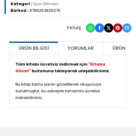
Kategori :
Spor Bilimleri
Barkod :
9786253820275
PAYLAŞ :
ÜRÜN BILGISI
YORUMLAR
ÜRÜN ÖNE
Tüm kitabı ücretsiz indirmek için
"Kitaba
Gözat"
butonuna tıklayarak ulaşabilirsiniz.
Bu kitap kamu yararı gözetilerek okuyucuya
sunulmuştur, bu sebeple tamamını ücretsiz
indirebilirsiniz.