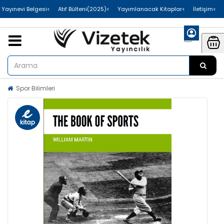
>Uluslararası Yayınevi Belgesi
>Atıf Bülteni(2025)
>Yayımlanacak Kitaplar
>İletişim
Spor Bilimleri