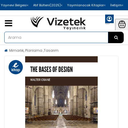
>Uluslararası Yayınevi Belgesi
>Atıf Bülteni(2025)
>Yayımlanacak Kitaplar
>İletişim
Mimarlık, Planlama ,Tasarım