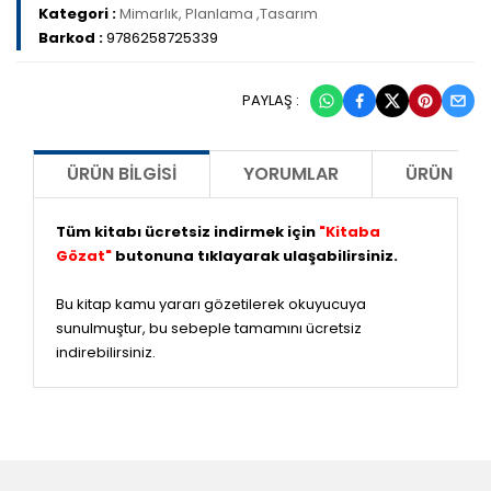
Kategori :
Mimarlık, Planlama ,Tasarım
Barkod :
9786258725339
PAYLAŞ :
ÜRÜN BILGISI
YORUMLAR
ÜRÜN ÖNE
Tüm kitabı ücretsiz indirmek için
"Kitaba
Gözat"
butonuna tıklayarak ulaşabilirsiniz.
Bu kitap kamu yararı gözetilerek okuyucuya
sunulmuştur, bu sebeple tamamını ücretsiz
indirebilirsiniz.