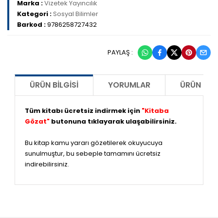
Marka :
Vizetek Yayıncılık
Kategori :
Sosyal Bilimler
Barkod :
9786258727432
PAYLAŞ :
ÜRÜN BILGISI
YORUMLAR
ÜRÜN ÖNE
Tüm kitabı ücretsiz indirmek için
"Kitaba
Gözat"
butonuna tıklayarak ulaşabilirsiniz.
Bu kitap kamu yararı gözetilerek okuyucuya
sunulmuştur, bu sebeple tamamını ücretsiz
indirebilirsiniz.