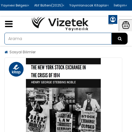
>Uluslararası Yayınevi Belgesi
>Atıf Bülteni(2025)
>Yayımlanacak Kitaplar
>İletişim
Sosyal Bilimler