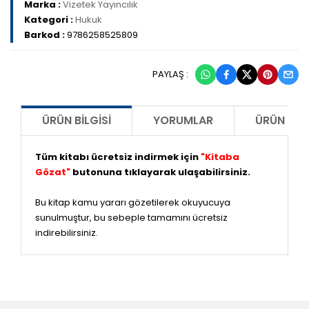
Marka :
Vizetek Yayıncılık
Kategori :
Hukuk
Barkod :
9786258525809
PAYLAŞ :
ÜRÜN BILGISI
YORUMLAR
ÜRÜN ÖNE
Tüm kitabı ücretsiz indirmek için
"Kitaba
Gözat"
butonuna tıklayarak ulaşabilirsiniz.
Bu kitap kamu yararı gözetilerek okuyucuya
sunulmuştur, bu sebeple tamamını ücretsiz
indirebilirsiniz.