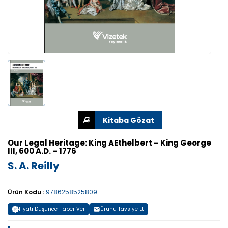
Our Legal Heritage: King AEthelbert – King George
III, 600 A.D. – 1776
S. A. Reilly
Ürün Kodu :
9786258525809
Fiyatı Düşünce Haber Ver
Ürünü Tavsiye Et