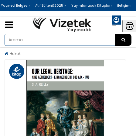
>Uluslararası Yayınevi Belgesi
>Atıf Bülteni(2025)
>Yayımlanacak Kitaplar
>İletişim
Hukuk