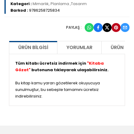
Kategori :
Mimarlık, Planlama ,Tasarım
Barkod :
9786258725834
PAYLAŞ :
ÜRÜN BILGISI
YORUMLAR
ÜRÜN ÖNE
Tüm kitabı ücretsiz indirmek için
"Kitaba
Gözat"
butonuna tıklayarak ulaşabilirsiniz.
Bu kitap kamu yararı gözetilerek okuyucuya
sunulmuştur, bu sebeple tamamını ücretsiz
indirebilirsiniz.