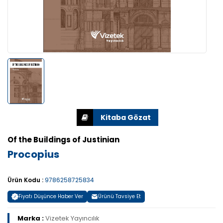
Of the Buildings of Justinian
Procopius
Ürün Kodu :
9786258725834
Fiyatı Düşünce Haber Ver
Ürünü Tavsiye Et
Marka :
Vizetek Yayıncılık