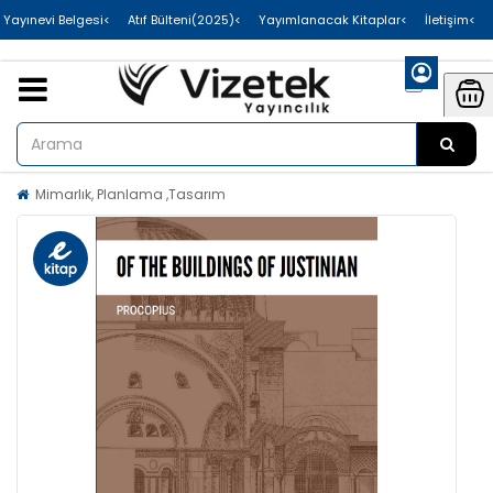
>Uluslararası Yayınevi Belgesi
>Atıf Bülteni(2025)
>Yayımlanacak Kitaplar
>İletişim
Mimarlık, Planlama ,Tasarım