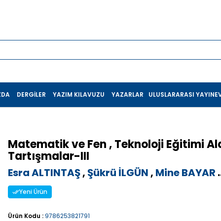
ZDA
DERGILER
YAZIM KILAVUZU
YAZARLAR
ULUSLARARASI YAYINEV
Matematik ve Fen , Teknoloji Eğitimi Al
Tartışmalar-III
Esra ALTINTAŞ
,
Şükrü İLGÜN
,
Mine BAYAR
.
Yeni Ürün
Ürün Kodu :
9786253821791