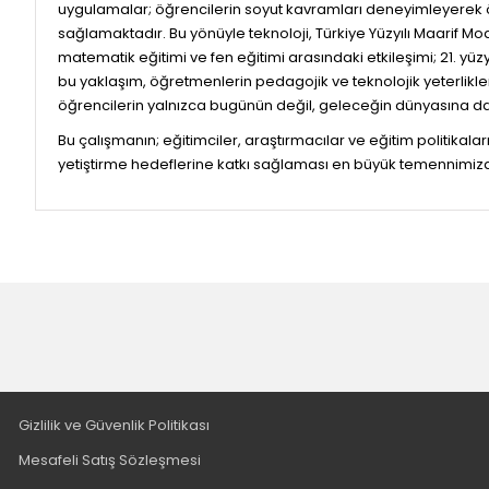
uygulamalar; öğrencilerin soyut kavramları deneyimleyerek öğ
sağlamaktadır. Bu yönüyle teknoloji, Türkiye Yüzyılı Maarif Mo
matematik eğitimi ve fen eğitimi arasındaki etkileşimi; 21. y
bu yaklaşım, öğretmenlerin pedagojik ve teknolojik yeterlik
öğrencilerin yalnızca bugünün değil, geleceğin dünyasına d
Bu çalışmanın; eğitimciler, araştırmacılar ve eğitim politikal
yetiştirme hedeflerine katkı sağlaması en büyük temennimizdir.
Gizlilik ve Güvenlik Politikası
Mesafeli Satış Sözleşmesi