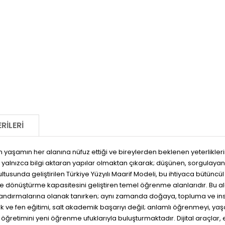
RILERI
in yaşamın her alanına nüfuz ettiği ve bireylerden beklenen yeterlikler
yalnızca bilgi aktaran yapılar olmaktan çıkarak; düşünen, sorgulayan, 
rultusunda geliştirilen Türkiye Yüzyılı Maarif Modeli, bu ihtiyaca bütün
e dönüştürme kapasitesini geliştiren temel öğrenme alanlarıdır. Bu a
pılandırmalarına olanak tanırken; aynı zamanda doğaya, topluma ve ins
 ve fen eğitimi, salt akademik başarıyı değil; anlamlı öğrenmeyi, yaş
retimini yeni öğrenme ufuklarıyla buluşturmaktadır. Dijital araçlar, etk