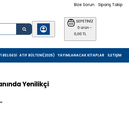
Bize Sorun
Sipariş Takip
SEPETİNİZ
0 ürün -
0,00 TL
I BELGESI
ATIF BÜLTENI(2025)
YAYIMLANACAK KITAPLAR
İLETIŞIM
anında Yenilikçi
..