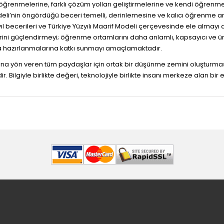
renmelerine, farklı çözüm yolları geliştirmelerine ve kendi öğrenme s
deli’nin öngördüğü beceri temelli, derinlemesine ve kalıcı öğrenme anlay
üzyıl becerileri ve Türkiye Yüzyılı Maarif Modeli çerçevesinde ele al
lerini güçlendirmeyi; öğrenme ortamlarını daha anlamlı, kapsayıcı ve
a hazırlanmalarına katkı sunmayı amaçlamaktadır.
arına yön veren tüm paydaşlar için ortak bir düşünme zemini oluşturması;
 Bilgiyle birlikte değeri, teknolojiyle birlikte insanı merkeze alan bi