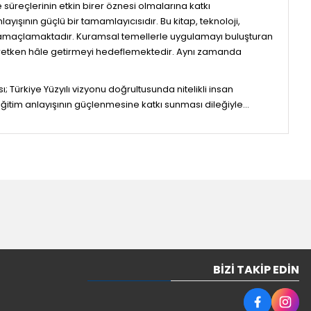
üreçlerinin etkin birer öznesi olmalarına katkı
ışının güçlü bir tamamlayıcısıdır. Bu kitap, teknoloji,
mayı amaçlamaktadır. Kuramsal temellerle uygulamayı buluşturan
 üretken hâle getirmeyi hedeflemektedir. Aynı zamanda
 Türkiye Yüzyılı vizyonu doğrultusunda nitelikli insan
r eğitim anlayışının güçlenmesine katkı sunması dileğiyle…
BIZI TAKIP EDIN