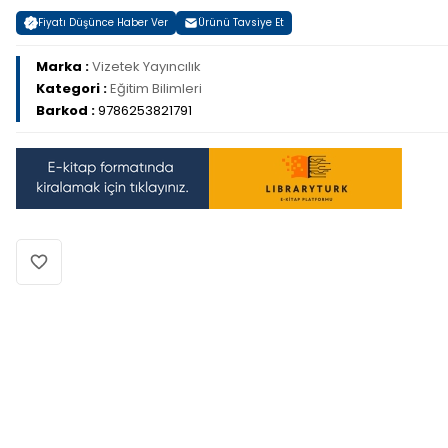
Fiyatı Düşünce Haber Ver
Ürünü Tavsiye Et
Marka :
Vizetek Yayıncılık
Kategori :
Eğitim Bilimleri
Barkod :
9786253821791