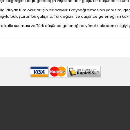
şin bilgeliğini değil; geleceğin inşasına dair güçlü bir düşünce ufkunu
ne ilgi duyan tüm okurlar için bir başvuru kaynağı olmasının yanı sıra
ışıyla buluşturan bu çalışma, Türk eğitim ve düşünce geleneğinin kökl
ara katkı sunması ve Türk düşünce geleneğine yönelik akademik ilgiy