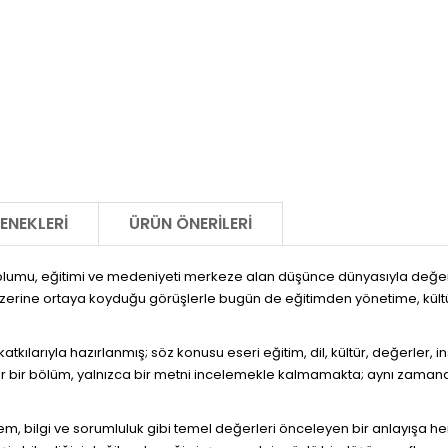
ENEKLERI
ÜRÜN ÖNERILERI
 toplumu, eğitimi ve medeniyeti merkeze alan düşünce dünyasıyla değ
ışı üzerine ortaya koyduğu görüşlerle bugün de eğitimden yönetime, kü
n katkılarıyla hazırlanmış; söz konusu eseri eğitim, dil, kültür, değerle
Her bir bölüm, yalnızca bir metni incelemekle kalmamakta; aynı zamand
m, bilgi ve sorumluluk gibi temel değerleri önceleyen bir anlayışa 