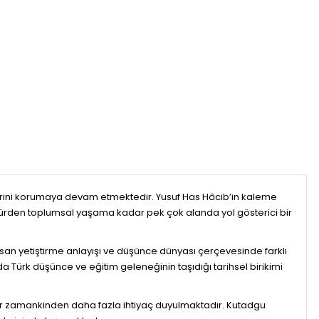
erini korumaya devam etmektedir. Yusuf Has Hâcib’in kaleme
ltürden toplumsal yaşama kadar pek çok alanda yol gösterici bir
r, insan yetiştirme anlayışı ve düşünce dünyası çerçevesinde farklı
a Türk düşünce ve eğitim geleneğinin taşıdığı tarihsel birikimi
her zamankinden daha fazla ihtiyaç duyulmaktadır. Kutadgu