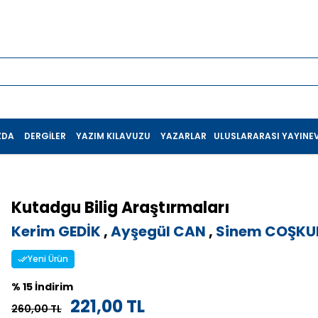
ZDA
DERGILER
YAZIM KILAVUZU
YAZARLAR
ULUSLARARASI YAYINEV
Kutadgu Bilig Araştırmaları
Kerim GEDİK
,
Ayşegül CAN
,
Sinem COŞKU
Yeni Ürün
% 15 İndirim
221,00 TL
260,00 TL