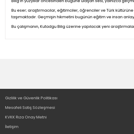
Bilig’in yüzyıllar öncesinden bugüne ulaşan sesi, yalnızca geçmi
Bu eser; araştırmacılar, eğitimciler, öğrenciler ve Türk kültürü
taşımaktadır. Geçmişin hikmetini bugünün eğitim ve insan anlay
Bu çalışmanın, Kutadgu Bilig üzerine yapılacak yeni araştırmal
Gizlilik ve Güvenlik Politikası
Mesafeli Satış Sözleşmesi
KVKK Rıza Onay Metni
İletişim