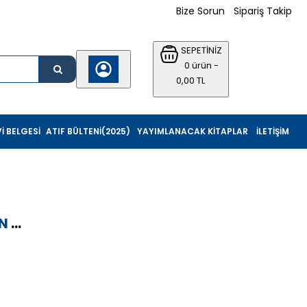
Bize Sorun
Sipariş Takip
SEPETİNİZ
0 ürün -
0,00 TL
I BELGESI
ATIF BÜLTENI(2025)
YAYIMLANACAK KITAPLAR
İLETIŞIM
N
...