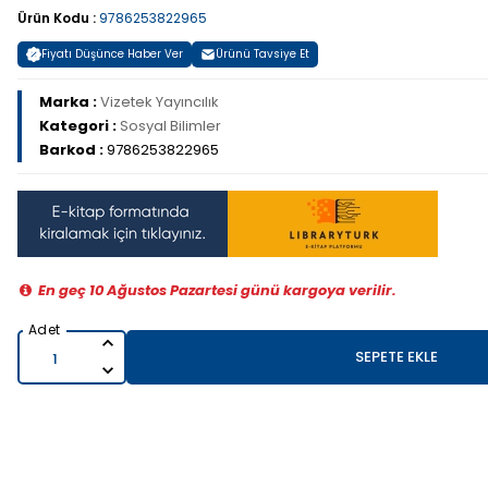
Ürün Kodu :
9786253822965
Fiyatı Düşünce Haber Ver
Ürünü Tavsiye Et
Marka :
Vizetek Yayıncılık
Kategori :
Sosyal Bilimler
Barkod :
9786253822965
En geç 10 Ağustos Pazartesi günü kargoya verilir.
SEPETE EKLE