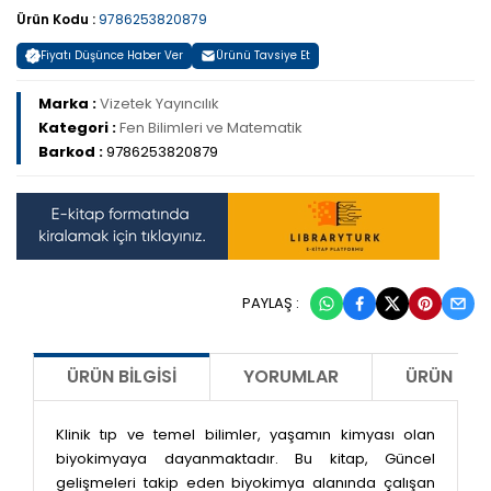
Ürün Kodu :
9786253820879
Fiyatı Düşünce Haber Ver
Ürünü Tavsiye Et
Marka :
Vizetek Yayıncılık
Kategori :
Fen Bilimleri ve Matematik
Barkod :
9786253820879
PAYLAŞ :
ÜRÜN BILGISI
YORUMLAR
ÜRÜN ÖNE
Klinik tıp ve temel bilimler, yaşamın kimyası olan
biyokimyaya dayanmaktadır. Bu kitap, Güncel
gelişmeleri takip eden biyokimya alanında çalışan