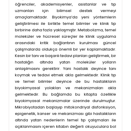
öğrenciler, akademisyenler, asistanlar ve tıp
uzmanları için bilimsel destek vermeyi
amaçlamaktadır. Biyokimya’da yeni yöntemlerin
geliştirilmesi ile birlikte temel bilimler ve klinik tıp
birbirine daha fazla yaklaşmıştır. Metabolizma, temel
moleküler ve hücresel süreçler ile klinik uygulama
arasındaki kritik bağlantının kurulması güncel
çalışmalarda oldukça önemli bir yer kaplamaktadır.
Kesin bir tanı ve başarılı tedavi planları geliştirmek, bir
hastalığın altında yatan moleküler yolların
anlaşılmasını gerektirir. Yani hastalık deyince tanı
koymak ve tedavi etmek akla gelmektedir. Klinik tıp
ve temel bilimler deyince de bu hastalıkların
biyokimyasal yolakları ve mekanizmaları akla
gelmektedir. Bu bağlamda bu kitapta özellikle
biyokimyasal mekanizmalar üzerinde durulmuştur.
Mikrobiyotadan başlayıp mitokondriyal disfonksiyon,
epigenetik, kanser ve mekanizması gibi hastalıkların
altında yatan nedenlerin temel tıp çalışmaları ile
açıklanmasını içeren kitabın değerli okuyuculara bol