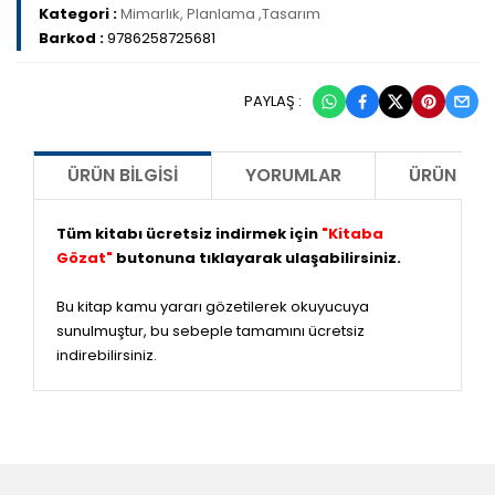
Kategori :
Mimarlık, Planlama ,Tasarım
Barkod :
9786258725681
PAYLAŞ :
ÜRÜN BILGISI
YORUMLAR
ÜRÜN ÖNE
Tüm kitabı ücretsiz indirmek için
"Kitaba
Gözat"
butonuna tıklayarak ulaşabilirsiniz.
Bu kitap kamu yararı gözetilerek okuyucuya
sunulmuştur, bu sebeple tamamını ücretsiz
indirebilirsiniz.