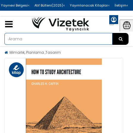
>Uluslararası Yayınevi Belgesi
>Atıf Bülteni(2025)
>Yayımlanacak Kitaplar
>İletişim
Mimarlık, Planlama ,Tasarım