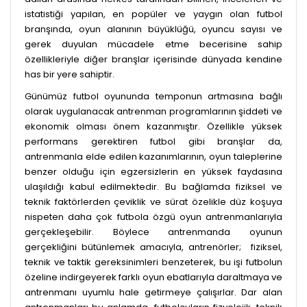
istatistiği yapılan, en popüler ve yaygın olan futbol
branşında, oyun alanının büyüklüğü, oyuncu sayısı ve
gerek duyulan mücadele etme becerisine sahip
özellikleriyle diğer branşlar içerisinde dünyada kendine
has bir yere sahiptir.
Günümüz futbol oyununda temponun artmasına bağlı
olarak uygulanacak antrenman programlarının şiddeti ve
ekonomik olması önem kazanmıştır. Özellikle yüksek
performans gerektiren futbol gibi branşlar da,
antrenmanla elde edilen kazanımlarının, oyun taleplerine
benzer olduğu için egzersizlerin en yüksek faydasına
ulaşıldığı kabul edilmektedir. Bu bağlamda fiziksel ve
teknik faktörlerden çeviklik ve sürat özelikle düz koşuya
nispeten daha çok futbola özgü oyun antrenmanlarıyla
gerçekleşebilir. Böylece antrenmanda oyunun
gerçekliğini bütünlemek amacıyla, antrenörler; fiziksel,
teknik ve taktik gereksinimleri benzeterek, bu işi futbolun
özeline indirgeyerek farklı oyun ebatlarıyla daraltmaya ve
antrenmanı uyumlu hale getirmeye çalışırlar. Dar alan