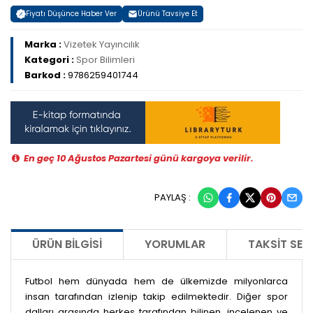
Fiyatı Düşünce Haber Ver
Ürünü Tavsiye Et
Marka :
Vizetek Yayıncılık
Kategori :
Spor Bilimleri
Barkod :
9786259401744
En geç 10 Ağustos Pazartesi günü kargoya verilir.
PAYLAŞ :
ÜRÜN BILGISI
YORUMLAR
TAKSIT SEÇ
Futbol hem dünyada hem de ülkemizde milyonlarca
insan tarafından izlenip takip edilmektedir. Diğer spor
dalları arasında herkes tarafından bilinen, incelenen ve