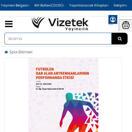
>Uluslararası Yayınevi Belgesi
>Atıf Bülteni(2025)
>Yayımlanacak Kitaplar
>İletişim
Spor Bilimleri