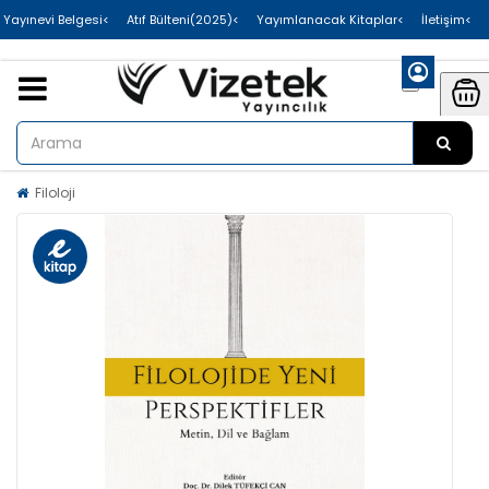
>Uluslararası Yayınevi Belgesi
>Atıf Bülteni(2025)
>Yayımlanacak Kitaplar
>İletişim
Filoloji