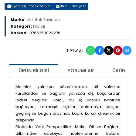
Fiyatı Düşünce Haber Ver
Ürünü Tavsiye Et
Marka :
Vizetek Yayıncılık
Kategori :
Filoloji
Barkod :
9786253823276
PAYLAŞ :
ÜRÜN BILGISI
YORUMLAR
ÜRÜN ÖNE
Metinler yalnızca sözcüklerden, dil yalnızca
kurallardan ve bağlam yalnızca dış koşullardan
ibaret değildir. Filoloji, bu üç unsuru birbirine
bağlayan, karmaşık ilişkileri anlamaya çalışan,
geçmiş ile bugün arasında köprü kuran dinamik bir
disiplindir.
Filolojide Yeni Perspektifler: Metin, Dil ve Bağlam
,
dilbilimden edebiyat incelemelerine, kültürel