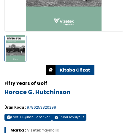
Fifty Years of Golf
Horace G. Hutchinson
Ürün Kodu :
9786253820299
Fiyatı Düşünce Haber Ver
Ürünü Tavsiye Et
Marka :
Vizetek Yayıncılık