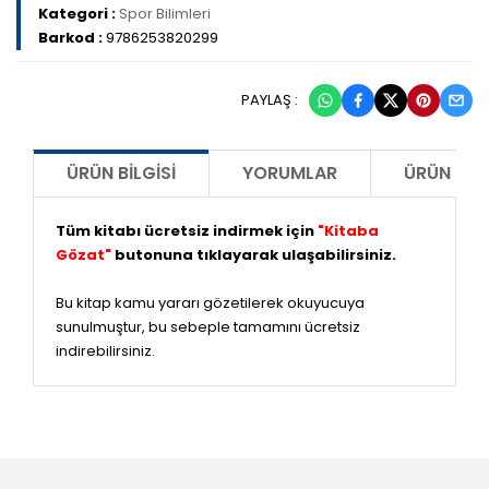
Kategori :
Spor Bilimleri
Barkod :
9786253820299
PAYLAŞ :
ÜRÜN BILGISI
YORUMLAR
ÜRÜN ÖNE
Tüm kitabı ücretsiz indirmek için
"Kitaba
Gözat"
butonuna tıklayarak ulaşabilirsiniz.
Bu kitap kamu yararı gözetilerek okuyucuya
sunulmuştur, bu sebeple tamamını ücretsiz
indirebilirsiniz.