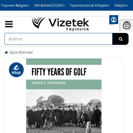
>Uluslararası Yayınevi Belgesi
>Atıf Bülteni(2025)
>Yayımlanacak Kitaplar
>İletişim
Spor Bilimleri