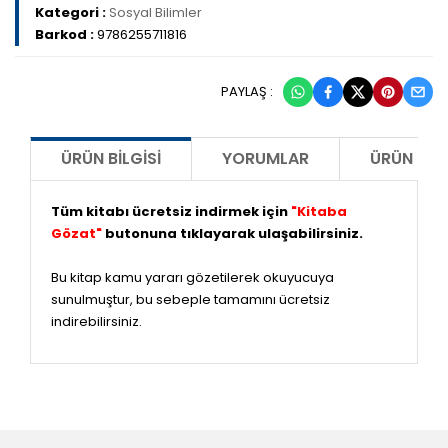
Kategori :
Sosyal Bilimler
Barkod :
9786255711816
PAYLAŞ :
ÜRÜN BILGISI
YORUMLAR
ÜRÜN ÖNE
Tüm kitabı ücretsiz indirmek için
"Kitaba
Gözat"
butonuna tıklayarak ulaşabilirsiniz.
Bu kitap kamu yararı gözetilerek okuyucuya
sunulmuştur, bu sebeple tamamını ücretsiz
indirebilirsiniz.