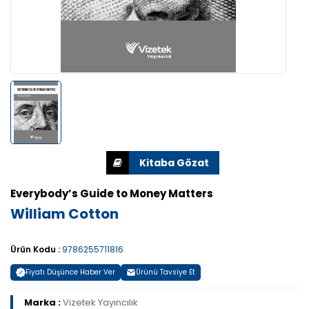
Everybody’s Guide to Money Matters
William Cotton
Ürün Kodu :
9786255711816
Fiyatı Düşünce Haber Ver
Ürünü Tavsiye Et
Marka :
Vizetek Yayıncılık