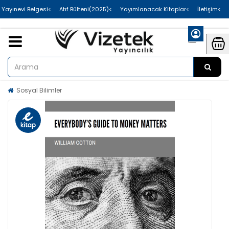
>Uluslararası Yayınevi Belgesi
>Atıf Bülteni(2025)
>Yayımlanacak Kitaplar
>İletişim
Sosyal Bilimler