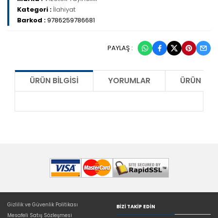
Kategori :
İlahiyat
Barkod :
9786259786681
PAYLAŞ :
ÜRÜN BILGISI
YORUMLAR
ÜRÜN ÖNE
Gizlilik ve Güvenlik Politikası
BIZI TAKIP EDIN
Mesafeli Satış Sözleşmesi