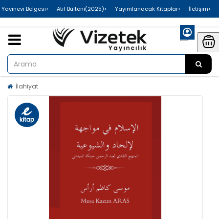
>Uluslararası Yayınevi Belgesi
>Atıf Bülteni(2025)
>Yayımlanacak Kitaplar
>İletişim
İlahiyat