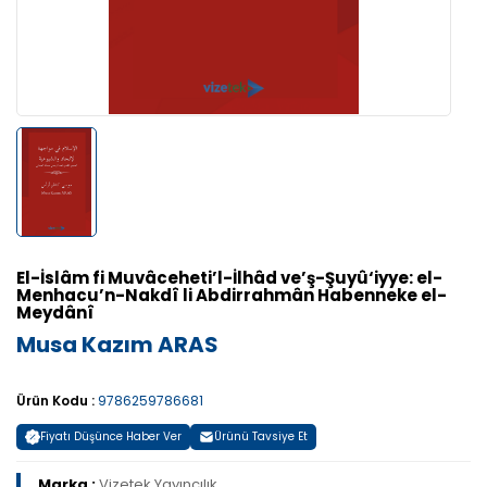
El-İslâm fi Muvâceheti’l-İlhâd ve’ş-Şuyû‘iyye: el-
Menhacu’n-Nakdî li Abdirrahmân Habenneke el-
Meydânî
Musa Kazım ARAS
Ürün Kodu :
9786259786681
Fiyatı Düşünce Haber Ver
Ürünü Tavsiye Et
Marka :
Vizetek Yayıncılık