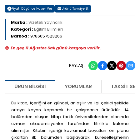
Fiyatı Düşünce Haber Ver
Ürünü Tavsiye Et
Marka :
Vizetek Yayıncılık
Kategori :
Eğitim Bilimleri
Barkod :
9786057523266
En geç 11 Ağustos Salı günü kargoya verilir.
PAYLAŞ :
ÜRÜN BILGISI
YORUMLAR
TAKSIT SEÇ
Bu kitap, içeriğini en güncel, anlaşılır ve ilgi çekici şekilde
ortaya koyan kapsamlı bir çalışmanın ürünüdür. 14
bolümden oluşan kitap farklı üniversitelerden alanında
uzman akademisyenler tarafından titizlikle kaleme
alınmıştır. Kitabın içeriği kavramsal boyutları ön plana
çıkartan ilk bolümden başlayarak, küreselleşmenin