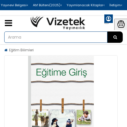
>Uluslararası Yayınevi Belgesi
>Atıf Bülteni(2025)
>Yayımlanacak Kitaplar
>İletişim
Eğitim Bilimleri