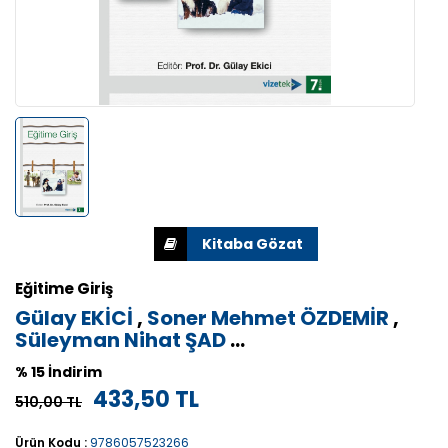
Eğitime Giriş
Gülay EKİCİ
,
Soner Mehmet ÖZDEMİR
,
Süleyman Nihat ŞAD
...
% 15 İndirim
433,50 TL
510,00 TL
Ürün Kodu :
9786057523266