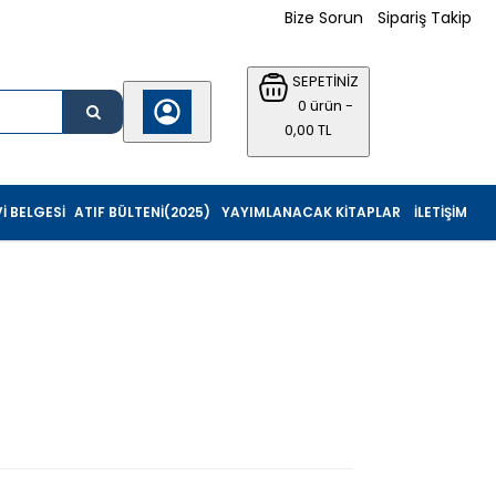
Bize Sorun
Sipariş Takip
SEPETİNİZ
0 ürün -
0,00 TL
I BELGESI
ATIF BÜLTENI(2025)
YAYIMLANACAK KITAPLAR
İLETIŞIM