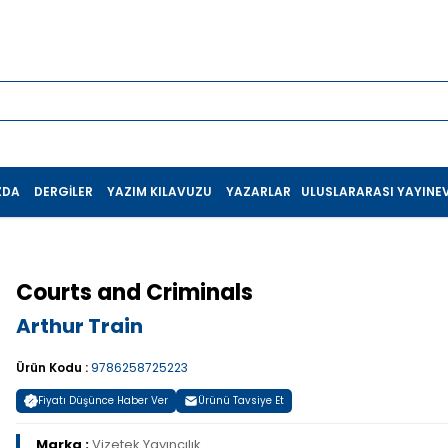
ZDA
DERGILER
YAZIM KILAVUZU
YAZARLAR
ULUSLARARASI YAYINEV
Courts and Criminals
Arthur Train
Ürün Kodu :
9786258725223
Fiyatı Düşünce Haber Ver
Ürünü Tavsiye Et
Marka :
Vizetek Yayıncılık