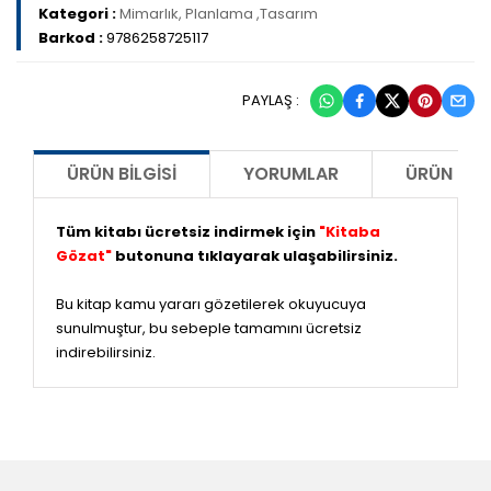
Kategori :
Mimarlık, Planlama ,Tasarım
Barkod :
9786258725117
PAYLAŞ :
ÜRÜN BILGISI
YORUMLAR
ÜRÜN ÖNE
Tüm kitabı ücretsiz indirmek için
"Kitaba
Gözat"
butonuna tıklayarak ulaşabilirsiniz.
Bu kitap kamu yararı gözetilerek okuyucuya
sunulmuştur, bu sebeple tamamını ücretsiz
indirebilirsiniz.