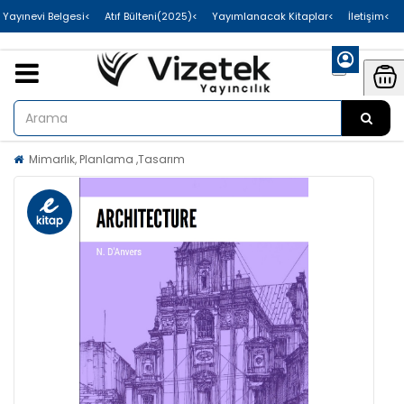
>Uluslararası Yayınevi Belgesi
>Atıf Bülteni(2025)
>Yayımlanacak Kitaplar
>İletişim
Mimarlık, Planlama ,Tasarım