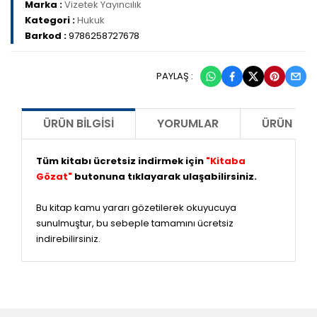
Marka :
Vizetek Yayıncılık
Kategori :
Hukuk
Barkod :
9786258727678
PAYLAŞ :
ÜRÜN BILGISI
YORUMLAR
ÜRÜN ÖNE
Tüm kitabı ücretsiz indirmek için
"Kitaba
Gözat"
butonuna tıklayarak ulaşabilirsiniz.
Bu kitap kamu yararı gözetilerek okuyucuya
sunulmuştur, bu sebeple tamamını ücretsiz
indirebilirsiniz.