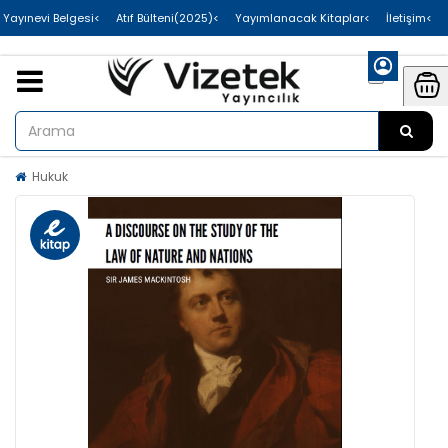
>Uluslararası Yayınevi Belgesi
>Atıf Bülteni(2025)
>Yayımlanacak Kitaplar
>İletişim
Hukuk