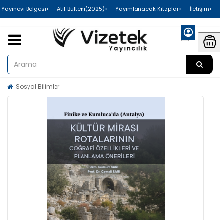
>Uluslararası Yayınevi Belgesi
>Atıf Bülteni(2025)
>Yayımlanacak Kitaplar
>İletişim
Sosyal Bilimler