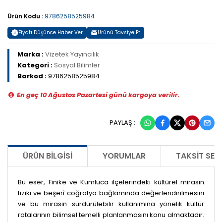
Ürün Kodu :
9786258525984
Fiyatı Düşünce Haber Ver
Ürünü Tavsiye Et
Marka :
Vizetek Yayıncılık
Kategori :
Sosyal Bilimler
Barkod :
9786258525984
En geç 10 Ağustos Pazartesi günü kargoya verilir.
PAYLAŞ :
ÜRÜN BILGISI
YORUMLAR
TAKSIT SEÇ
Bu eser, Finike ve Kumluca ilçelerindeki kültürel mirasın
fiziki ve beşerî coğrafya bağlamında değerlendirilmesini
ve bu mirasın sürdürülebilir kullanımına yönelik kültür
rotalarının bilimsel temelli planlanmasını konu almaktadır.