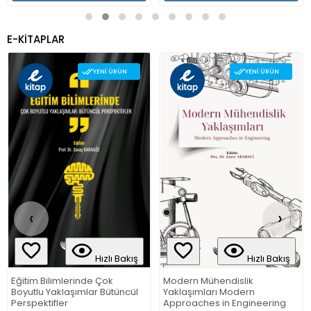
E-KİTAPLAR
YENI ÜRÜN
YENI ÜRÜN
‹
›
Hızlı Bakış
Hızlı Bakış
Eğitim Bilimlerinde Çok
Modern Mühendislik
Boyutlu Yaklaşımlar Bütüncül
Yaklaşımları Modern
Perspektifler
Approaches in Engineering