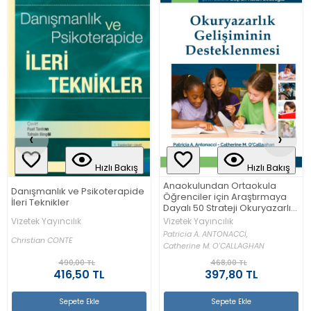
‹
›
Hızlı Bakış
Hızlı Bakış
Okullarda Motivasyonel
Anaokulundan Ortaokula
Görüşme (Davranış ve
Öğrenciler için Araştırmaya
Öğrenmeyi Geliştiren
Dayalı 50 Strateji Okuryazarlık
Görüşmeler)
Vizetek Yayıncılık
Gelişiminin Desteklenmesi
Vizetek Yayıncılık
Stephen ROLLNİCK,
Patricia A. ANTONACCİ,
Sebastian G. KAPLAN,
Catherine M. O'CALLAGHAN
Richard RUTSCHMAN...
468,00 TL
320,00 TL
397,80 TL
272,00 TL
Sepete Ekle
Sepete Ekle