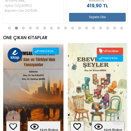
494,00 TL
Ali Hilmi İMİK,
419,90 TL
Aykut ÖZÇADIRCI,
Bayram Can DOĞAN...
Sepete Ekle
ÖNE ÇIKAN KİTAPLAR
%15 İNDIRIM
%15 İNDIRIM
YENI ÜRÜN
YENI ÜRÜN
‹
›
Hızlı Bakış
Hızlı Bakış