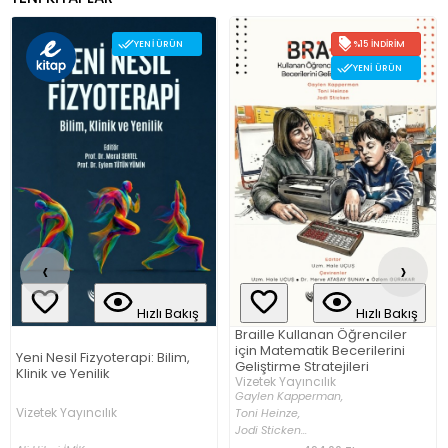
YENI ÜRÜN
%15 İNDIRIM
YENI ÜRÜN
‹
›
Hızlı Bakış
Hızlı Bakış
Braille Kullanan Öğrenciler
için Matematik Becerilerini
Yeni Nesil Fizyoterapi: Bilim,
Geliştirme Stratejileri
Klinik ve Yenilik
Vizetek Yayıncılık
Gaylen Kapperman,
Vizetek Yayıncılık
Toni Heinze,
Jodi Sticken...