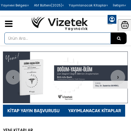
>Uluslararası Yayınevi Belgesi
>Atıf Bülteni(2025)
>Yayımlanacak Kitaplar
>İletişim
‹
›
YENİ KİTAPLAR