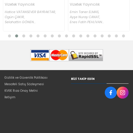
Vizetek Yayıncılık
Vizetek Yayıncılık
Hatice VATANSEVER BAYRAKTAR,
Emin Taner ELMAS,
Ogün ÇAKIR,
Ayşe Nuray CANAT,
Selahattin GÖNEN...
Enes Fatih PEHLİVAN...
Gizlilik ve Güvenlik Politikası
BIZI TAKIP EDIN
Mesafeli Satış Sözleşmesi
KVKK Rıza Onay Metni
İletişim