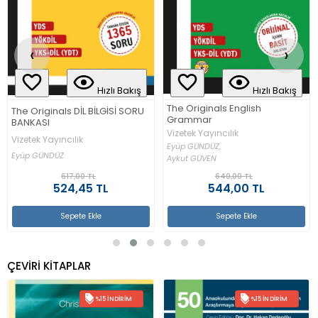
‹
›
Hızlı Bakış
Hızlı Bakış
The Originals YKS-DİL (YDT)
The Originals English
DENEME SINAVLARI
Grammar
Vizetek Yayıncılık
Vizetek Yayıncılık
Eyüp GÜNDÜZ,
Eyüp GÜNDÜZ,
Aykut GÜVEN,
Aykut GÜVEN
Anıl BAYSAL...
640,00 TL
353,00 TL
544,00 TL
300,05 TL
Sepete Ekle
Sepete Ekle
ÇEVİRİ KİTAPLAR
%15 İNDIRIM
%15 İNDIRIM