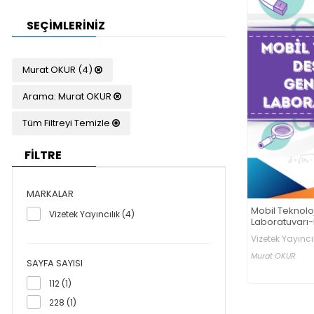
SEÇIMLERINIZ
Murat OKUR (4)
Arama: Murat OKUR
Tüm Filtreyi Temizle
FİLTRE
MARKALAR
Mobil Teknoloj
Vizetek Yayıncılık (4)
Laboratuvarı-I
Vizetek Yayıncıl
Murat OKUR
SAYFA SAYISI
112 (1)
228 (1)