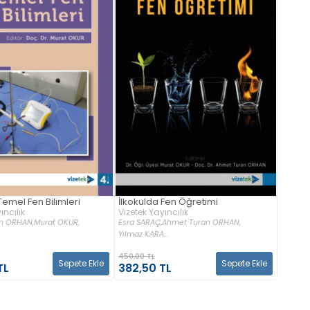
Temel Fen Bilimleri
İlkokulda Fen Öğretimi
ıncılık
Vizetek Yayıncılık
n ORHAN,
Murat OKUR,
Esra SARAÇ,
Ahmet Turan ORHAN,
Yılmaz KARA...
450,00 TL
Sepete Ekle
Sepete Ekle
TL
382,50 TL