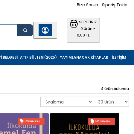
Bize Sorun
Sipariş Takip
SEPETİNİZ
0 ürün -
0,00 TL
I BELGESI
ATIF BÜLTENI(2025)
YAYIMLANACAK KITAPLAR
İLETIŞIM
4 ürün bulundu
%15 İNDIRIM
%15 İNDIRIM