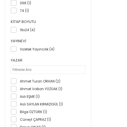
398 (1)
74 (1)
KITAP BOYUTU
16x24 (4)
YAYINEVI
Vizetek Yayıncılık (4)
YAZAR
Ahmet Turan ORHAN (2)
Ahmet Volkan YÜZÜAK (1)
Aslı EŞME (1)
Aslı SAYLAN KIRMIZIGÜL (1)
Bilge ÖZTÜRK (1)
Cüneyt ÇAPRAZ (1)