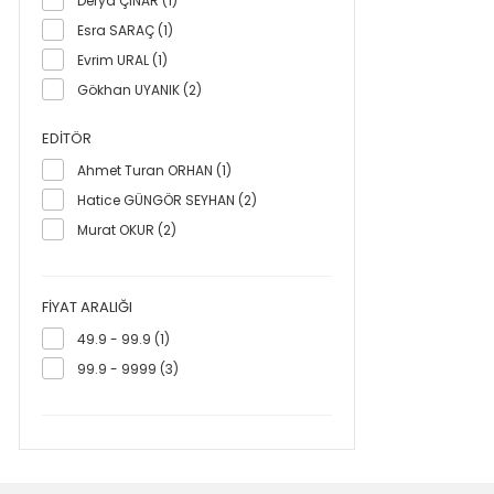
Derya ÇINAR (1)
Esra SARAÇ (1)
Evrim URAL (1)
Gökhan UYANIK (2)
Hacı Hasan YOLCU (1)
EDITÖR
Hatice GÜNGÖR SEYHAN (1)
Ahmet Turan ORHAN (1)
Muhammet ÖZDEMİR (2)
Hatice GÜNGÖR SEYHAN (2)
Murat OKUR (4)
Murat OKUR (2)
Mustafa ÇEVİK (1)
Mustafa Şahin BÜLBÜL (1)
Nazlı BARIŞ (1)
FIYAT ARALIĞI
Pınar URAL KELEŞ (1)
49.9 - 99.9 (1)
Şafak ULUÇINAR SAĞIR (1)
99.9 - 9999 (3)
Yılmaz KARA (1)