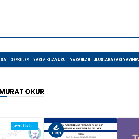
ZDA
DERGILER
YAZIM KILAVUZU
YAZARLAR
ULUSLARARASI YAYINEV
 MURAT OKUR
YENI ÜRÜN