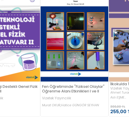
İlkokulda 
i Destekli Genel Fizik
Fen Öğretiminde "Fiziksel Olaylar"
Vizetek Yay
I
Öğrenme Alanı Etkinlikleri I ve II
Ahmet Tura
Aslı EŞME...
ık
Vizetek Yayıncılık
Murat OKUR,
Hatice GÜNGÖR SEYHAN
300,00 TL
255,00 