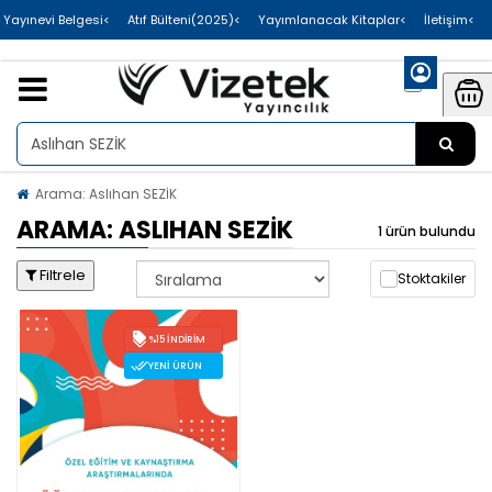
>Uluslararası Yayınevi Belgesi
>Atıf Bülteni(2025)
>Yayımlanacak Kitaplar
>İletişim
Arama: Aslıhan SEZİK
ARAMA: ASLIHAN SEZİK
1 ürün bulundu
Filtrele
Stoktakiler
%15 İNDIRIM
YENI ÜRÜN