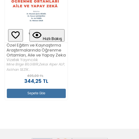
Hızlı Bakış
Özel Eğitim ve Kaynaştırma
Araştırmalarında Öğrenme
Ortamları, Aile ve Yapay Zeka
Vizetek Yayıncılık
Mine Bilge BİLGİBİR,
Zekai Alper ALP,
Aslıhan SEZİK...
405,00 TL
344,25 TL
Sepete Ekle