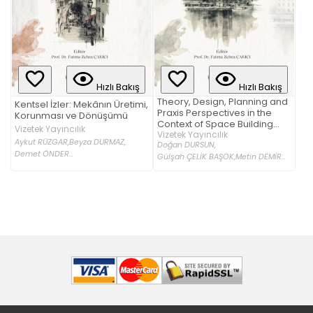
Hızlı Bakış
Hızlı Bakış
Theory, Design, Planning and
Kentsel İzler: Mekânın Üretimi,
Praxis Perspectives in the
Korunması ve Dönüşümü
Context of Space Building
Vizetek Yayıncılık
and City
Vizetek Yayıncılık
Aykut RÜZGAR,
Beyza DURMAZ,
Doğan DURSUN,
Demet ÖNDER...
Gülşah ÇELİK BAŞOK,
Metin DEMİR...