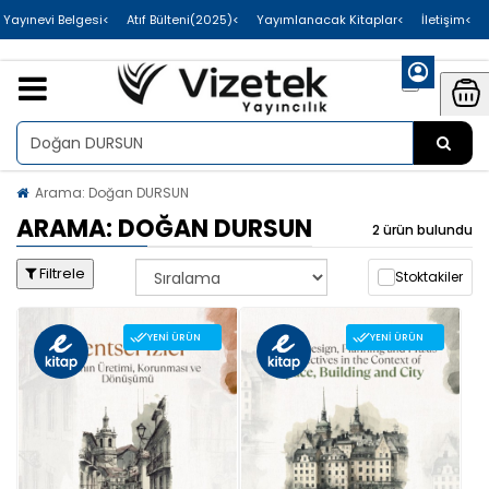
>Uluslararası Yayınevi Belgesi
>Atıf Bülteni(2025)
>Yayımlanacak Kitaplar
>İletişim
Arama: Doğan DURSUN
ARAMA: DOĞAN DURSUN
2 ürün bulundu
Filtrele
Stoktakiler
YENI ÜRÜN
YENI ÜRÜN