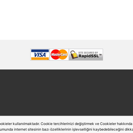
okieler kullanılmaktadır. Cookie tercihlerinizi değiştirmek ve Cookieler hakkında de
rumunda internet sitesinin bazı özelliklerinin işlevselliğini kaybedebileceğini dikka
Bu site,
PobolEti®
Entegre E-ticaret Sistemi ile hazırlanmıştır.