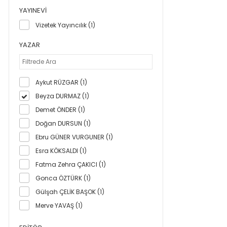
YAYINEVI
Vizetek Yayıncılık (1)
YAZAR
Aykut RÜZGAR (1)
Beyza DURMAZ (1)
Demet ÖNDER (1)
Doğan DURSUN (1)
Ebru GÜNER VURGUNER (1)
Esra KÖKSALDI (1)
Fatma Zehra ÇAKICI (1)
Gonca ÖZTÜRK (1)
Gülşah ÇELİK BAŞOK (1)
Merve YAVAŞ (1)
Metin DEMİR (1)