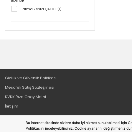
EDITÖR
Mutlu UYGUN (1)
Fatma Zehra ÇAKICI (1)
Serkan MERTYÜREK (1)
Gizlilik ve Güvenlik Politikası
Mesafeli Satış Sözleşmesi
KVKK Rıza Onay Metni
İletişim
Bu internet sitesinde sizlere daha iyi hizmet sunulabilmesi için Co
Politikası’nı inceleyebilirsiniz. Cookie ayarlarını değiştirmeniz du