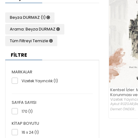
Beyza DURMAZ (1)
Arama: Beyza DURMAZ
Tüm Filtreyi Temizle
FİLTRE
MARKALAR
Vizetek Yayıncılık (1)
Kentsel İzler:
Korunması v
Vizetek Yayıncıl
SAYFA SAYISI
Aykut RÜZGAR,
B
Demet ÖNDER...
170 (1)
KITAP BOYUTU
16 x 24 (1)