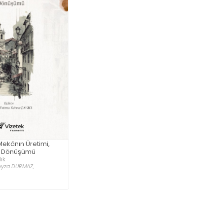
 Mekânın Üretimi,
e Dönüşümü
ık
eyza DURMAZ,