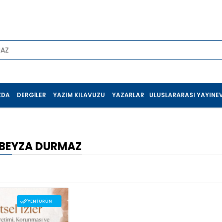
ZDA
DERGILER
YAZIM KILAVUZU
YAZARLAR
ULUSLARARASI YAYINEV
 BEYZA DURMAZ
YENI ÜRÜN