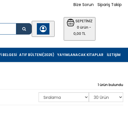
Bize Sorun
Sipariş Takip
SEPETİNİZ
0 ürün -
0,00 TL
I BELGESI
ATIF BÜLTENI(2025)
YAYIMLANACAK KITAPLAR
İLETIŞIM
1 ürün bulundu