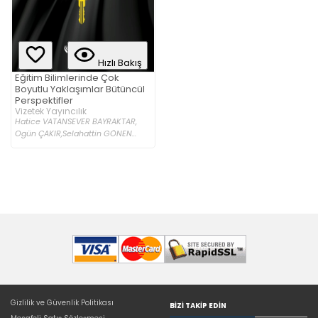
Hızlı Bakış
Eğitim Bilimlerinde Çok
Boyutlu Yaklaşımlar Bütüncül
Perspektifler
Vizetek Yayıncılık
Hatice VATANSEVER BAYRAKTAR,
Ogün ÇAKIR,
Selahattin GÖNEN...
Gizlilik ve Güvenlik Politikası
BIZI TAKIP EDIN