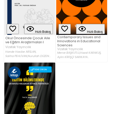
Hızlı Bakış
Hızlı Bakış
Contemporary Issues and
Okul Öncesinde Çocuk Aile
Innovations in Educational
ve Eğitim Araştırmaları I
Sciences
Vizetek Yayıncılık
Vizetek Yayıncılık
Hande Hasibe ARSLAN,
Merve BAŞKUTLU,
Hazal KARAKUŞ,
Saliha PEHLİVAN,
Nurullah DÜZEN...
Aylin KİRİŞÇİ SARIKAYA...
YENI ÜRÜN