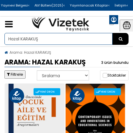
>Uluslararası Yayınevi Belgesi
>Atıf Bülteni(2025)
>Yayımlanacak Kitaplar
>İletişim
Arama: Hazal KARAKUŞ
ARAMA: HAZAL KARAKUŞ
3 ürün bulundu
Filtrele
Stoktakiler
YENI ÜRÜN
YENI ÜRÜN