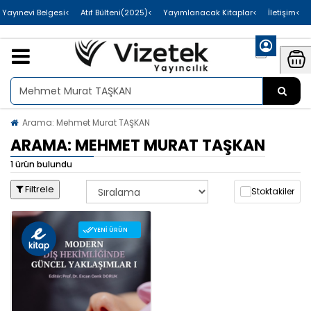
>Uluslararası Yayınevi Belgesi
>Atıf Bülteni(2025)
>Yayımlanacak Kitaplar
>İletişim
Arama: Mehmet Murat TAŞKAN
ARAMA: MEHMET MURAT TAŞKAN
1 ürün bulundu
Filtrele
Stoktakiler
YENI ÜRÜN