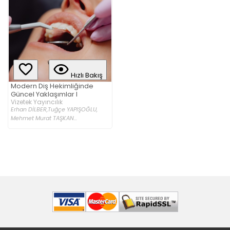
Hızlı Bakış
Modern Diş Hekimliğinde
Güncel Yaklaşımlar I
Vizetek Yayıncılık
Erhan DİLBER,
Tuğçe YAPIŞOĞLU,
Mehmet Murat TAŞKAN...