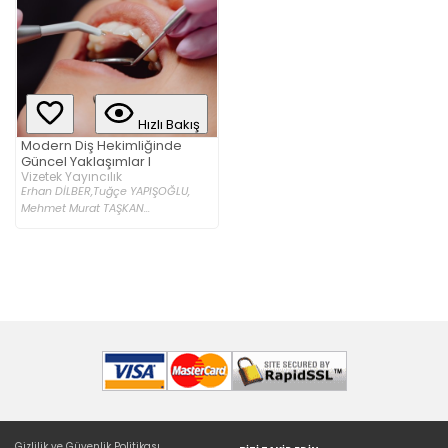
Hızlı Bakış
Modern Diş Hekimliğinde
Güncel Yaklaşımlar I
Vizetek Yayıncılık
Erhan DİLBER,
Tuğçe YAPIŞOĞLU,
Mehmet Murat TAŞKAN...
Gizlilik ve Güvenlik Politikası