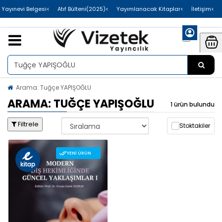
>Uluslararası Yayınevi Belgesi
>Atıf Bülteni(2025)
>Yayımlanacak Kitaplar
>İletişim
Arama: Tuğçe YAPIŞOĞLU
ARAMA: TUĞÇE YAPIŞOĞLU
1 ürün bulundu
Filtrele
Stoktakiler
YENI ÜRÜN