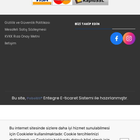
Gizlilik ve Güvenlik Politikası
BIZI TAKIP EDIN
Mesafeli Satış Sözleşmesi
KVKK Rıza Onay Metni
İletişim
Bu site,
Entegre E-ticaret Sistemi ile hazırlanmıştır.
PobolEti®
Bu internet sitesinde sizlere daha iyi hizmet sunulabilmesi
için Cookieler kullanılmaktadır. Cookie tercihlerinizi
değiştirmek ve Cookieler hakkında detaylı bilgi almak için