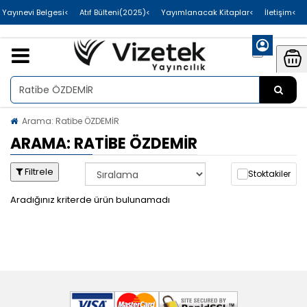
>Uluslararası Yayınevi Belgesi
>Atıf Bülteni(2025)
>Yayımlanacak Kitaplar
>İletişim
Arama: Ratibe ÖZDEMİR
ARAMA: RATIBE ÖZDEMİR
Filtrele
Stoktakiler
Aradığınız kriterde ürün bulunamadı