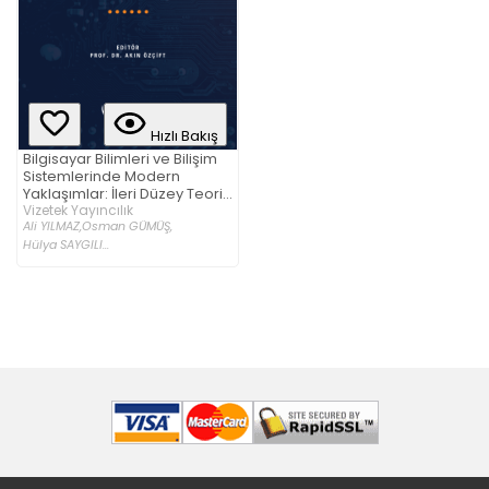
Hızlı Bakış
Bilgisayar Bilimleri ve Bilişim
Sistemlerinde Modern
Yaklaşımlar: İleri Düzey Teori
ve Uygulama
Vizetek Yayıncılık
Ali YILMAZ,
Osman GÜMÜŞ,
Hülya SAYGILI...