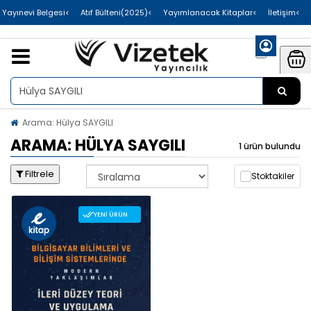
>Uluslararası Yayınevi Belgesi
>Atıf Bülteni(2025)
>Yayımlanacak Kitaplar
>İletişim
Arama: Hülya SAYGILI
ARAMA: HÜLYA SAYGILI
1 ürün bulundu
Filtrele
Stoktakiler
YENI ÜRÜN