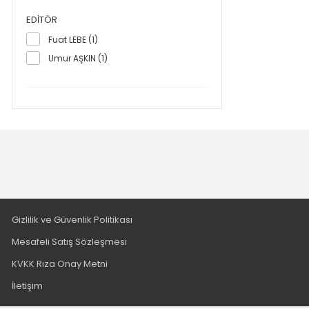
Mehmet Serdar ÇELİK (1)
EDITÖR
Melike ÇETİNBAKIŞ (1)
Fuat LEBE (1)
Muammer Fatih ÖZTÜRK (1)
Umur AŞKIN (1)
Mustafa AVCIN Nil KONYALILAR (1)
Mustafa ÇAM (1)
Osman Murat ÇETİN (1)
Özkan İMAMOĞLU (1)
Seçkin KABAK (1)
Selahattin BEKTAŞ (1)
Serkan ÇELİK (1)
Umur AŞKIN (1)
Zeliha Semra KILINÇ (1)
Gizlilik ve Güvenlik Politikası
Mesafeli Satış Sözleşmesi
KVKK Rıza Onay Metni
İletişim