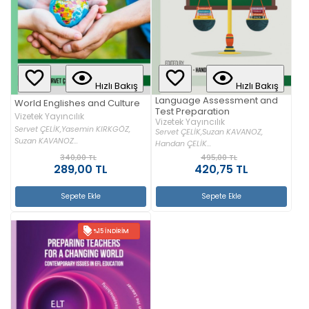
Hızlı Bakış
Hızlı Bakış
Language Assessment and
World Englishes and Culture
Test Preparation
Vizetek Yayıncılık
Vizetek Yayıncılık
Servet ÇELİK,
Yasemin KIRKGÖZ,
Servet ÇELİK,
Suzan KAVANOZ,
Suzan KAVANOZ...
Handan ÇELİK...
340,00 TL
495,00 TL
289,00 TL
420,75 TL
Sepete Ekle
Sepete Ekle
%15 İNDIRIM