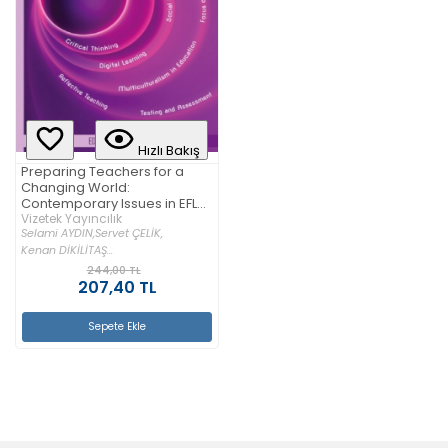
Hızlı Bakış
Preparing Teachers for a
Changing World:
Contemporary Issues in EFL
Education
Vizetek Yayıncılık
Selami AYDIN,
Servet ÇELİK,
Kenan DİKİLİTAŞ...
244,00 TL
207,40 TL
Sepete Ekle