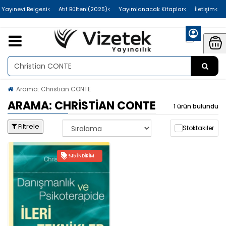
>Uluslararası Yayınevi Belgesi
>Atıf Bülteni(2025)
>Yayımlanacak Kitaplar
>İletişim
Arama: Christian CONTE
ARAMA: CHRISTIAN CONTE
1 ürün bulundu
Filtrele
Stoktakiler
%15 İNDIRIM