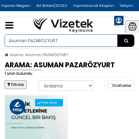
>Uluslararası Yayınevi Belgesi
>Atıf Bülteni(2025)
>Yayımlanacak Kitaplar
>İletişim
Arama: Asuman PAZARÖZYURT
ARAMA: ASUMAN PAZARÖZYURT
1 ürün bulundu
Filtrele
Stoktakiler
YENI ÜRÜN