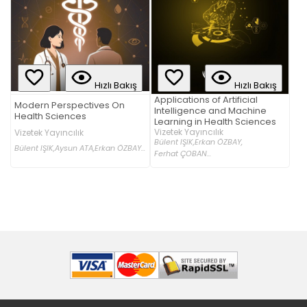
Hızlı Bakış
Hızlı Bakış
Applications of Artificial
Modern Perspectives On
Intelligence and Machine
Health Sciences
Learning in Health Sciences
Vizetek Yayıncılık
Vizetek Yayıncılık
Bülent IŞIK,
Erkan ÖZBAY,
Bülent IŞIK,
Aysun ATA,
Erkan ÖZBAY...
Ferhat ÇOBAN...