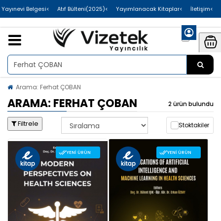
>Uluslararası Yayınevi Belgesi
>Atıf Bülteni(2025)
>Yayımlanacak Kitaplar
>İletişim
Arama: Ferhat ÇOBAN
ARAMA: FERHAT ÇOBAN
2 ürün bulundu
Filtrele
Stoktakiler
YENI ÜRÜN
YENI ÜRÜN