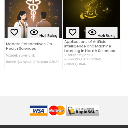
Hızlı Bakış
Hızlı Bakış
Applications of Artificial
Modern Perspectives On
Intelligence and Machine
Health Sciences
Learning in Health Sciences
Vizetek Yayıncılık
Vizetek Yayıncılık
Bülent IŞIK,
Erkan ÖZBAY,
Bülent IŞIK,
Aysun ATA,
Erkan ÖZBAY...
Ferhat ÇOBAN...