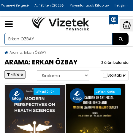
>Uluslararası Yayınevi Belgesi
>Atıf Bülteni(2025)
>Yayımlanacak Kitaplar
>İletişim
Arama: Erkan ÖZBAY
ARAMA: ERKAN ÖZBAY
2 ürün bulundu
Filtrele
Stoktakiler
YENI ÜRÜN
YENI ÜRÜN