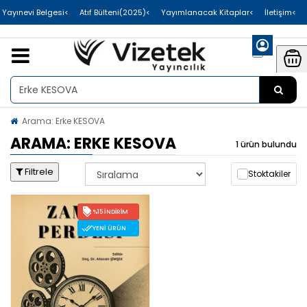
>Uluslararası Yayınevi Belgesi
>Atıf Bülteni(2025)
>Yayımlanacak Kitaplar
>İletişim
Arama: Erke KESOVA
ARAMA: ERKE KESOVA
1 ürün bulundu
Filtrele
Stoktakiler
%15 İNDIRIM
YENI ÜRÜN