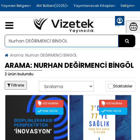
>Uluslararası Yayınevi Belgesi
>Atıf Bülteni(2025)
>Yayımlanacak Kitaplar
>İletişim
Arama: Nurhan DEĞİRMENCİ BİNGÖL
ARAMA: NURHAN DEĞİRMENCİ BİNGÖL
2 ürün bulundu
Filtrele
Stoktakiler
%15 İNDIRIM
%15 İNDIRIM
YENI ÜRÜN
YENI ÜRÜN