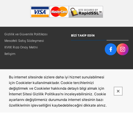
Gizlilik ve Güvenlik Politikası
BIZI TAKIP EDIN
Mesafeli Satış Sözleşmesi
KVKK Rıza Onay Metni
İletişim
Bu internet sitesinde sizlere daha iyi hizmet sunulabilmesi
için Cookieler kullanılmaktadır. Cookie tercihlerinizi
değiştirmek ve Cookieler hakkında detaylı bilgi almak için
İnternet Sitesi Gizlilik Politikası’nı inceleyebilirsiniz. Cookie
ayarlarını değiştirmeniz durumunda internet sitesinin bazı
özelliklerinin işlevselliğini kaybedebileceğini dikkate alınız.
Bu site,
Entegre E-ticaret Sistemi ile hazırlanmıştır.
PobolEti®