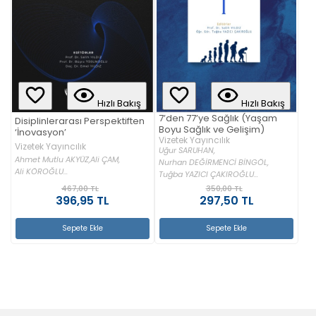
Hızlı Bakış
Hızlı Bakış
7’den 77’ye Sağlık (Yaşam
Disiplinlerarası Perspektiften
Boyu Sağlık ve Gelişim)
‘İnovasyon’
Vizetek Yayıncılık
Vizetek Yayıncılık
Uğur SARUHAN,
Ahmet Mutlu AKYÜZ,
Ali ÇAM,
Nurhan DEĞİRMENCİ BİNGÖL,
Ali KÖROĞLU...
Tuğba YAZICI ÇAKIROĞLU...
467,00 TL
350,00 TL
396,95 TL
297,50 TL
Sepete Ekle
Sepete Ekle