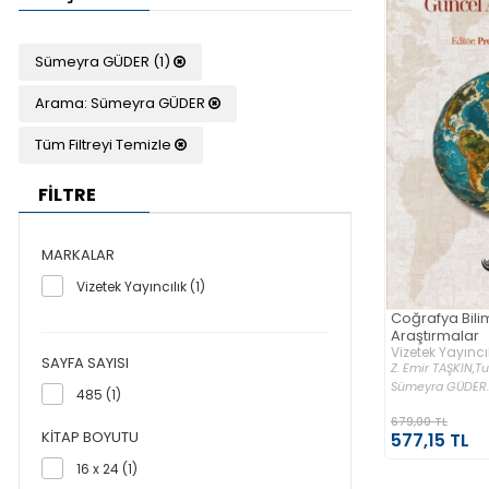
Sümeyra GÜDER (1)
Arama: Sümeyra GÜDER
Tüm Filtreyi Temizle
FİLTRE
MARKALAR
Vizetek Yayıncılık (1)
Coğrafya Bili
Araştırmalar
Vizetek Yayıncıl
SAYFA SAYISI
Z. Emir TAŞKIN,
Tu
Sümeyra GÜDER..
485 (1)
679,00 TL
KITAP BOYUTU
577,15 TL
16 x 24 (1)