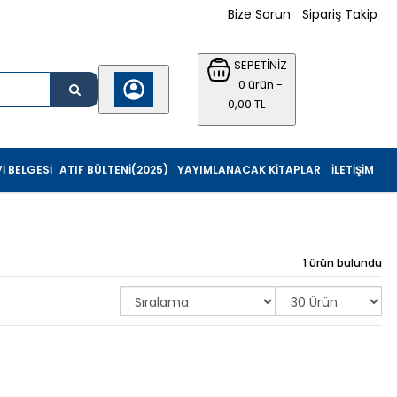
Bize Sorun
Sipariş Takip
SEPETİNİZ
0 ürün -
0,00 TL
I BELGESI
ATIF BÜLTENI(2025)
YAYIMLANACAK KITAPLAR
İLETIŞIM
1 ürün bulundu