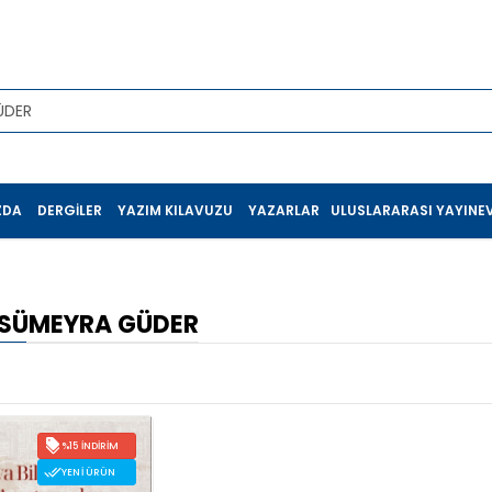
ZDA
DERGILER
YAZIM KILAVUZU
YAZARLAR
ULUSLARARASI YAYINEV
 SÜMEYRA GÜDER
%15 İNDIRIM
YENI ÜRÜN