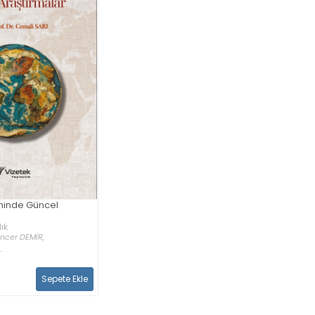
minde Güncel
ık
ncer DEMİR,
.
Sepete Ekle