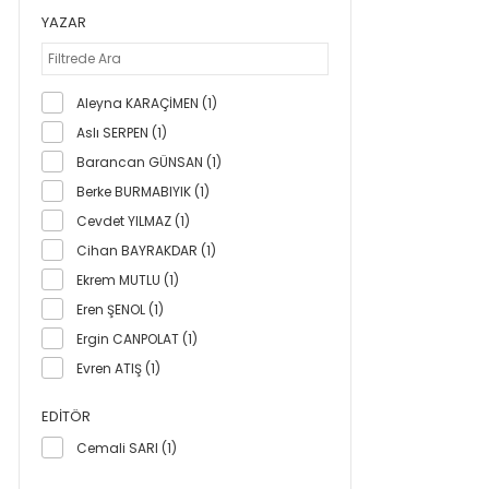
YAZAR
Aleyna KARAÇİMEN (1)
Aslı SERPEN (1)
Barancan GÜNSAN (1)
Berke BURMABIYIK (1)
Cevdet YILMAZ (1)
Cihan BAYRAKDAR (1)
Ekrem MUTLU (1)
Eren ŞENOL (1)
Ergin CANPOLAT (1)
Evren ATIŞ (1)
Fatih AYHAN (1)
EDITÖR
Furkan GENİŞYÜREK (1)
Cemali SARI (1)
Gülan GÜNGÖR (1)
Gülsen AYHAN (1)