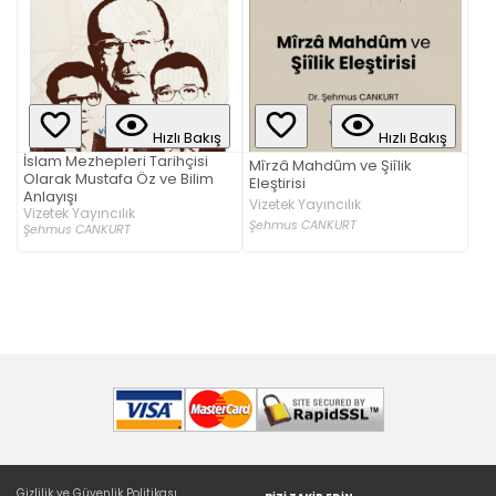
Hızlı Bakış
Hızlı Bakış
İslam Mezhepleri Tarihçisi
Mîrzâ Mahdûm ve Şiîlik
Olarak Mustafa Öz ve Bilim
Eleştirisi
Anlayışı
Vizetek Yayıncılık
Vizetek Yayıncılık
Şehmus CANKURT
Şehmus CANKURT
Gizlilik ve Güvenlik Politikası