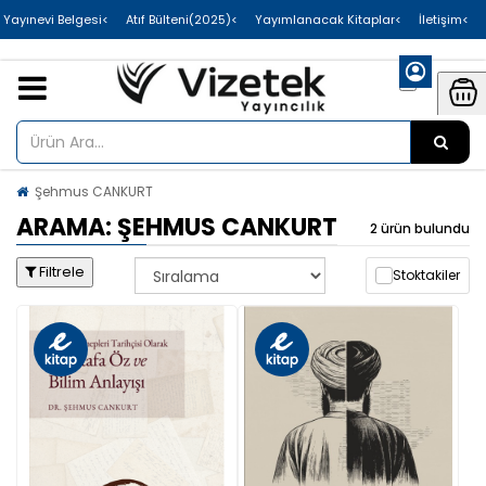
>Uluslararası Yayınevi Belgesi
>Atıf Bülteni(2025)
>Yayımlanacak Kitaplar
>İletişim
Şehmus CANKURT
ARAMA: ŞEHMUS CANKURT
2 ürün bulundu
Filtrele
Stoktakiler