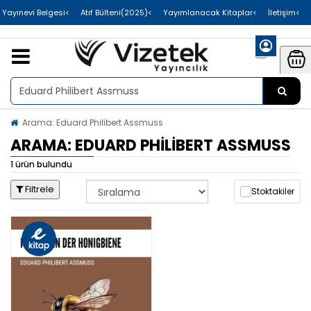
>Uluslararası Yayınevi Belgesi
>Atıf Bülteni(2025)
>Yayımlanacak Kitaplar
>İletişim
Arama: Eduard Philibert Assmuss
ARAMA: EDUARD PHILIBERT ASSMUSS
1 ürün bulundu
Filtrele
Stoktakiler