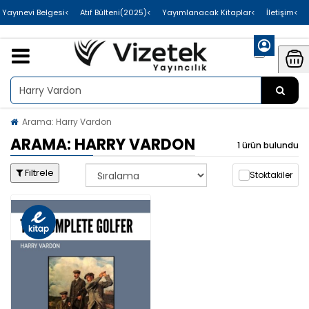
>Uluslararası Yayınevi Belgesi
>Atıf Bülteni(2025)
>Yayımlanacak Kitaplar
>İletişim
Arama: Harry Vardon
ARAMA: HARRY VARDON
1 ürün bulundu
Filtrele
Stoktakiler